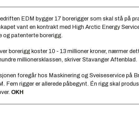
driften EDM bygger 17 borerigger som skal stå på præ
kapet vant en kontrakt med High Arctic Energy Service
e og patenterte borerigg.
er borerigg koster 10 - 13 millioner kroner, nærmer det
 hundre millionersklassen, skriver Stavanger Aftenblad.
sjonen foregår hos Maskinering og Sveiseservice på B
. Fem rigger er allerede påbegynt. Én rigg skal produs
ver.
OKH