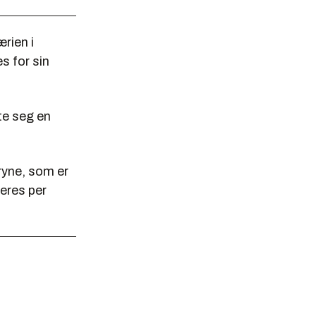
rien i
s for sin
te seg en
ryne, som er
eres per