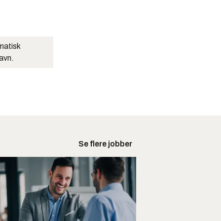
matisk
navn.
Se flere jobber