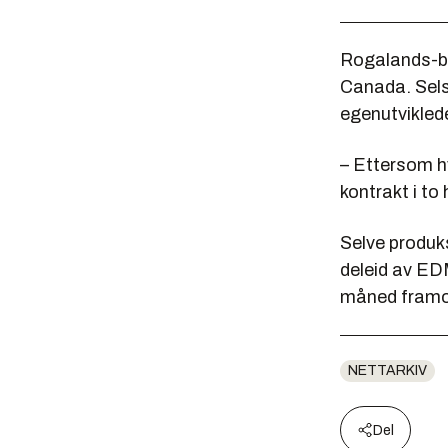
Rogalands-be
Canada. Sels
egenutvikled
– Ettersom hv
kontrakt i to
Selve produk
deleid av EDM
måned framo
NETTARKIV
Del