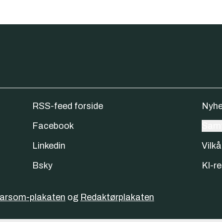
RSS-feed forside
Nyhe
Facebook
Samt
Linkedin
Vilkå
Bsky
KI-re
varsom-plakaten
og
Redaktørplakaten