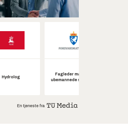
Fagleder maritime
Hydrolog
Pros
ubemannede systemer
En tjeneste fra