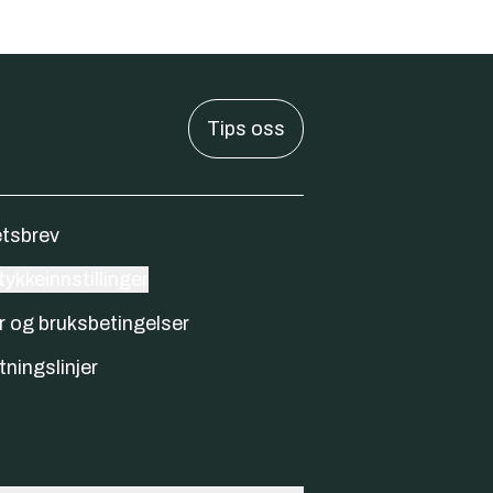
Tips oss
tsbrev
ykkeinnstillinger
r og bruksbetingelser
tningslinjer