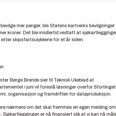
å bevilge mer penger, ble Statens kartverks bevilgninger i
ner kroner. Det ble imidlertid vedtatt at sjøkartlegging
, etter skipsfartsulykkene for et år siden.
en
ster Børge Brende sier til Teknisk Ukeblad at
rtementet i juni vil foreslå løsninger overfor Stortinget
omi, organisasjon og framdriften for dataproduksjon.
rdere nærmere om det skal fremmes en egen melding om
n. Sjøkartleggingen er nå finansiert slik at vi kan nå må