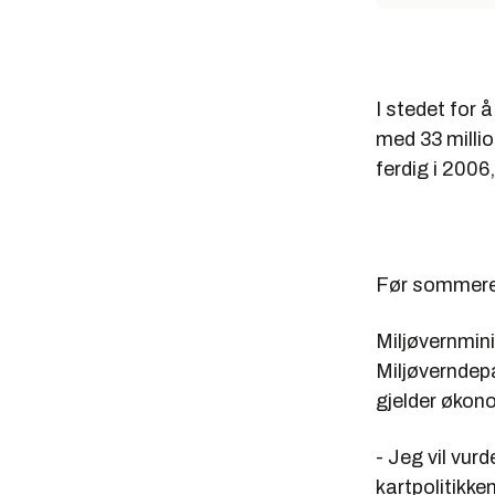
I stedet for 
med 33 millio
ferdig i 2006
Før sommer
Miljøvernmini
Miljøverndepa
gjelder økon
- Jeg vil vu
kartpolitikke