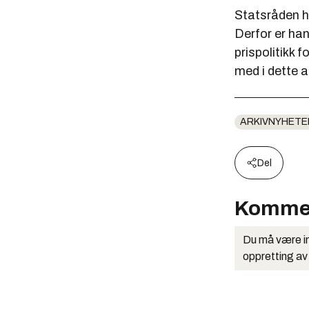
Statsråden ha
Derfor er han
prispolitikk f
med i dette a
ARKIVNYHETE
Del
Komme
Du må være in
oppretting av