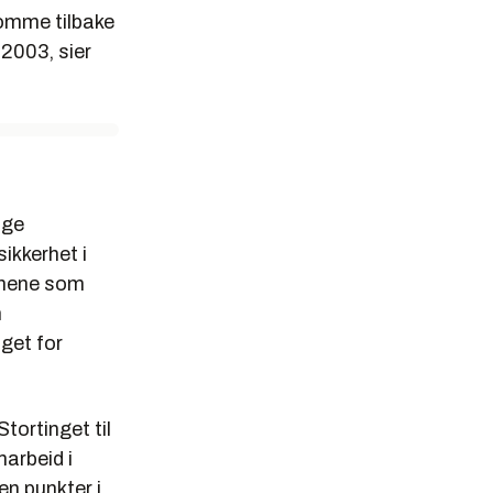
 komme tilbake
 2003, sier
ige
ikkerhet i
munene som
n
get for
Stortinget til
marbeid i
n punkter i