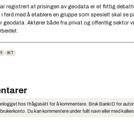
r registrert at prisingen av geodata er et flittig debat
 i ferd med å etablere en gruppe som spesielt skal se 
or geodata. Aktører både fra privat og offentlig sektor vil 
rbeidet.
R
IKT
ntarer
nlogget hos Ifrågasätt for å kommentere. Bruk BankID for auto
 brukerkonto. Du kan kommentere under fullt navn eller med kalle