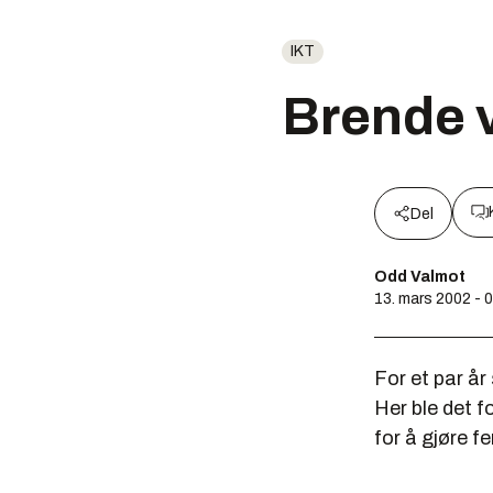
IKT
Brende v
Del
Odd Valmot
13. mars 2002 - 
For et par å
Her ble det f
for å gjøre f