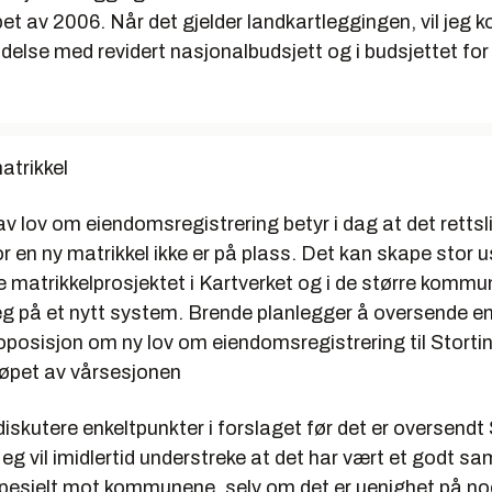
løpet av 2006. Når det gjelder landkartleggingen, vil jeg
bindelse med revidert nasjonalbudsjett og i budsjettet for
atrikkel
v lov om eiendomsregistrering betyr i dag at det rettsl
r en ny matrikkel ikke er på plass. Det kan skape stor us
 matrikkelprosjektet i Kartverket og i de større kom
eg på et nytt system. Brende planlegger å oversende e
posisjon om ny lov om eiendomsregistrering til Stortin
løpet av vårsesjonen
 diskutere enkeltpunkter i forslaget før det er oversendt 
eg vil imidlertid understreke at det har vært et godt sa
pesielt mot kommunene, selv om det er uenighet på noe