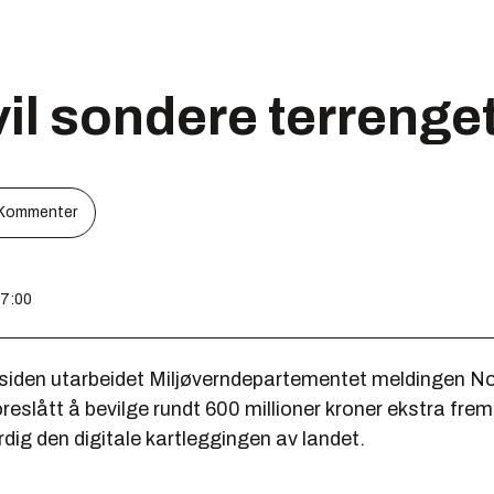
il sondere terrenge
Kommenter
07:00
r siden utarbeidet Miljøverndepartementet meldingen No
oreslått å bevilge rundt 600 millioner kroner ekstra frem 
erdig den digitale kartleggingen av landet.