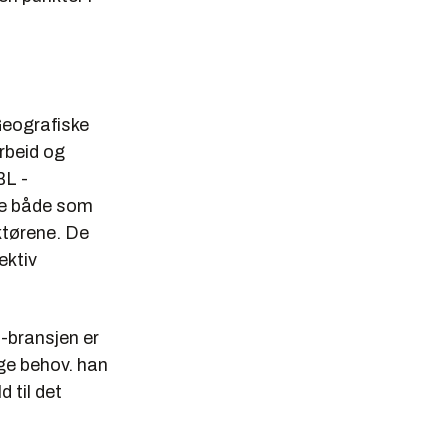
Geografiske
rbeid og
BL -
ive både som
ktørene. De
ektiv
-bransjen er
ige behov. han
 til det