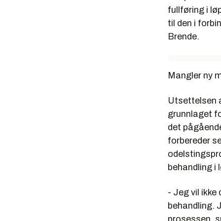
fullføring i 
til den i for
Brende.
Mangler ny m
Utsettelsen a
grunnlaget fo
det pågående
forbereder s
odelstingspro
behandling i 
- Jeg vil ikke
behandling. J
prosessen, s