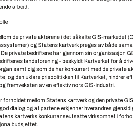
ende arbeid.
olle
llom de private aktørene i det såkalte GIS-markedet (
ssystemer) og Statens kartverk preges av både sama
 De private bedriftene har gjennom sin organisasjon G
riftenes landsforening - beskyldt Kartverket for å dr
organ samtidig som de har konkurrert med de private a
e, og den uklare prispolitikken til Kartverket, hindrer eff
g fremveksten av en effektiv nors GIS-industri.
 forholdet mellom Statens kartverk og den private GIS
god dialog og at partene erkjenner hverandres gjensid
tatens kartverks konkurranseutsatte virksomhet i forhold
jonalbudsjettet.