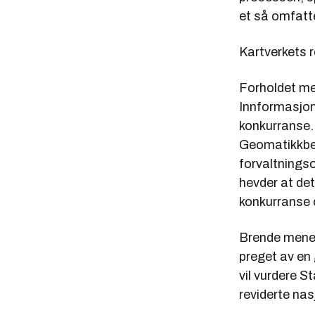
et så omfatt
Kartverkets r
Forholdet me
Innformasjon
konkurranse.
Geomatikkbed
forvaltnings
hevder at dett
konkurranse o
Brende mener
preget av en 
vil vurdere S
reviderte nas