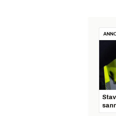
ANN
Stav
sann