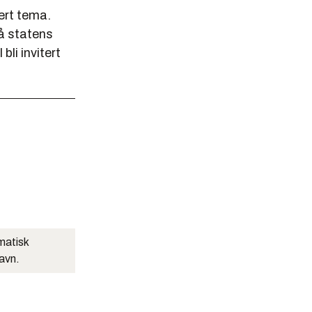
tert tema.
på statens
bli invitert
matisk
navn.