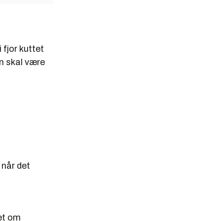
 fjor kuttet
en skal være
 når det
let om