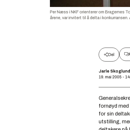
Per Næss i NKF orienterer om Bragernes To
årene, var invitert til å delta i konkurranse
Del
Jarle Skoglun
19. mai 2005 - 1
Generalsekre
fornøyd med å
for sin delt
utstilling, m
deltakere på 