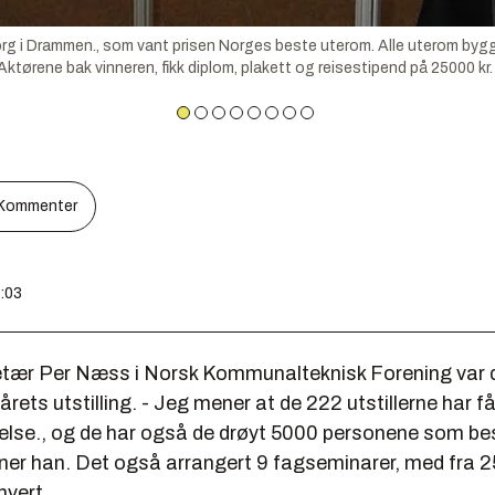
rg i Drammen., som vant prisen Norges beste uterom. Alle uterom byg
n. Aktørene bak vinneren, fikk diplom, plakett og reisestipend på 25000 kr.
Kommenter
d
4:03
tær Per Næss i Norsk Kommunalteknisk Forening var 
rets utstilling. - Jeg mener at de 222 utstillerne har f
akelse., og de har også de drøyt 5000 personene som be
ener han. Det også arrangert 9 fagseminarer, med fra 25
hvert.