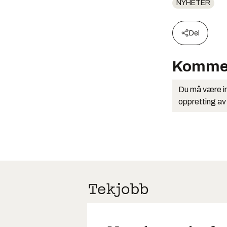
NYHETER
Del
Komme
Du må være in
oppretting av