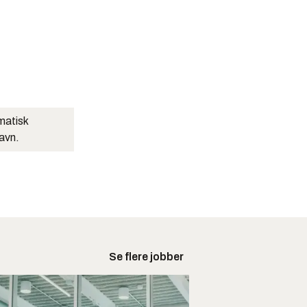
matisk
navn.
Se flere jobber