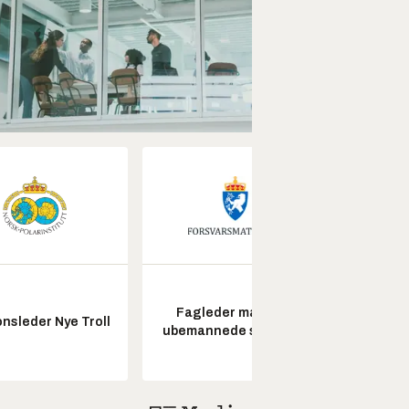
Fagleder maritime
Senio
nsleder Nye Troll
ubemannede systemer
konstr