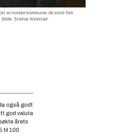
get av norske kommuner, de siste fem
Bilde
:
Steinar Alvestad
da også godt
ått god valuta
søkte årets
 til 100