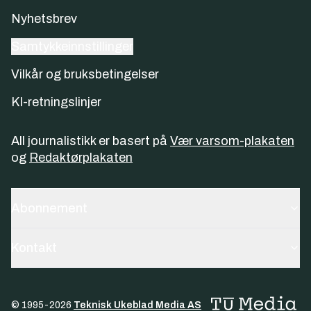
Nyhetsbrev
Samtykkeinnstillinger
Vilkår og bruksbetingelser
KI-retningslinjer
All journalistikk er basert på
Vær varsom-plakaten
og
Redaktørplakaten
Abonnement
Kontakt
© 1995-
2026
Teknisk Ukeblad Media AS