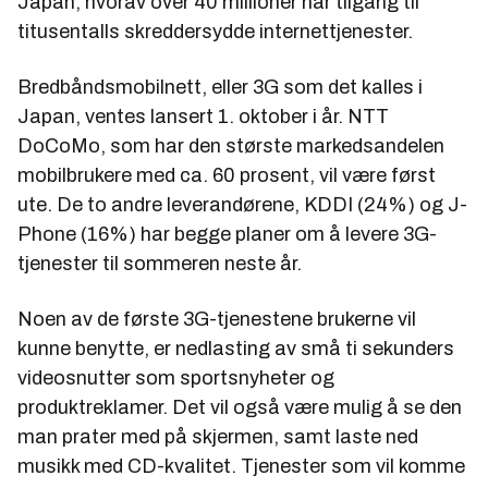
Japan, hvorav over 40 millioner har tilgang til
titusentalls skreddersydde internettjenester.
Bredbåndsmobilnett, eller 3G som det kalles i
Japan, ventes lansert 1. oktober i år. NTT
DoCoMo, som har den største markedsandelen
mobilbrukere med ca. 60 prosent, vil være først
ute. De to andre leverandørene, KDDI (24%) og J-
Phone (16%) har begge planer om å levere 3G-
tjenester til sommeren neste år.
Noen av de første 3G-tjenestene brukerne vil
kunne benytte, er nedlasting av små ti sekunders
videosnutter som sportsnyheter og
produktreklamer. Det vil også være mulig å se den
man prater med på skjermen, samt laste ned
musikk med CD-kvalitet. Tjenester som vil komme