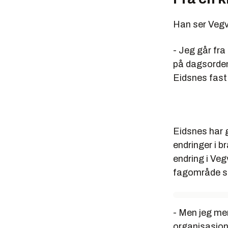
Han ser Vegv
- Jeg går fr
på dagsorden.
Eidsnes fast
Eidsnes har 
endringer i b
endring i Veg
fagområde so
- Men jeg men
organisasjon,