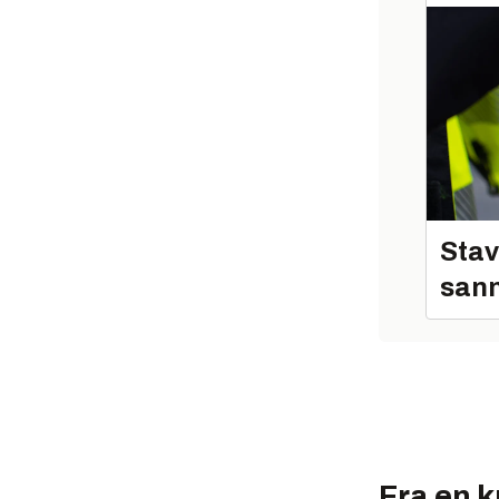
Stav
sann
Fra en 