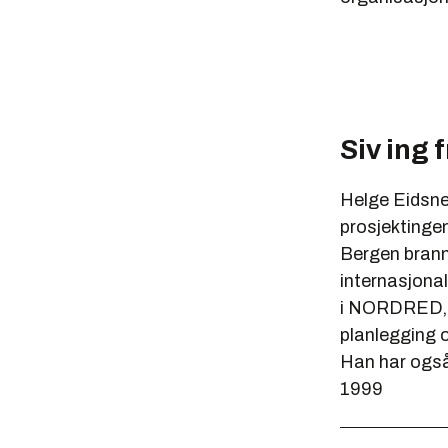
Siv ing 
Helge Eidsne
prosjektingeni
Bergen brann
internasjona
i NORDRED, e
planlegging 
Han har også 
1999