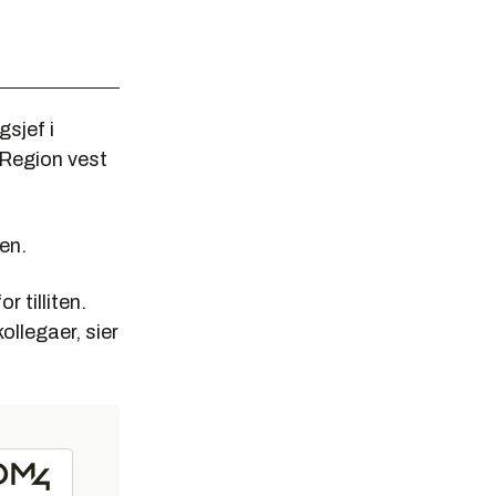
sjef i
 Region vest
en.
 tilliten.
llegaer, sier