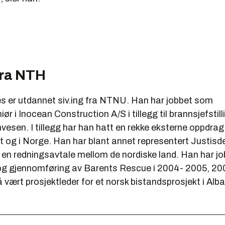
fra NTH
s er utdannet siv.ing fra NTNU. Han har jobbet som
ør i Inocean Construction A/S i tillegg til brannsjefstill
vesen. I tillegg har han hatt en rekke eksterne oppdra
lt og i Norge. Han har blant annet representert Justis
n redningsavtale mellom de nordiske land. Han har j
og gjennomføring av Barents Rescue i 2004- 2005, 20
vært prosjektleder for et norsk bistandsprosjekt i Alb