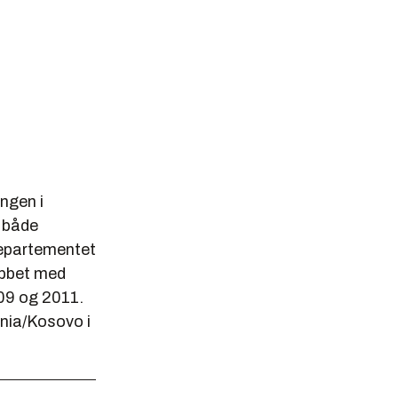
ingen i
g både
departementet
obbet med
09 og 2011.
ania/Kosovo i