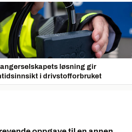
angerselskapets løsning gir
tidsinnsikt i drivstofforbruket
krevende oppgave til en annen