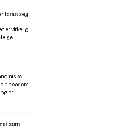
r foran seg.
 er virkelig
 Helge
konomiske
re planer om
 og et
senet som