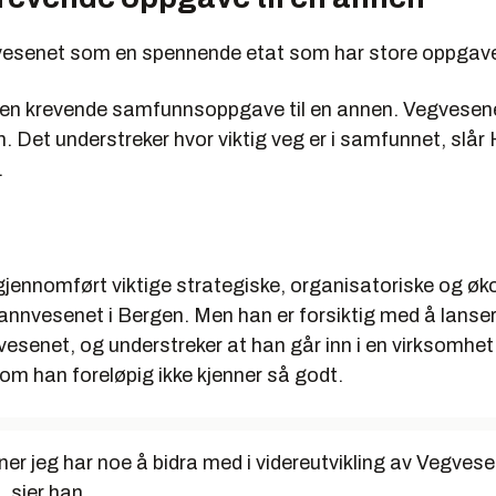
esenet som en spennende etat som har store oppgave
a en krevende samfunnsoppgave til en annen. Vegvesenet
 Det understreker hvor viktig veg er i samfunnet, slår
.
gjennomført viktige strategiske, organisatoriske og ø
rannvesenet i Bergen. Men han er forsiktig med å lanse
vesenet, og understreker at han går inn i en virksomhet
m han foreløpig ikke kjenner så godt.
er jeg har noe å bidra med i videreutvikling av Vegve
 sier han.