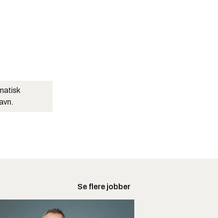
matisk
navn.
Se flere jobber