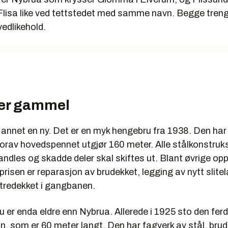
 Flisa like ved tettstedet med samme navn. Begge tren
edlikehold.
er gammel
 annet en ny. Det er en myk hengebru fra 1938. Den har
orav hovedspennet utgjør 160 meter. Alle stålkonstruks
andles og skadde deler skal skiftes ut. Blant øvrige o
eprisen er reparasjon av brudekket, legging av nytt slite
 tredekket i gangbanen.
u er enda eldre enn Nybrua. Allerede i 1925 sto den fer
n, som er 60 meter langt. Den har fagverk av stål, bru