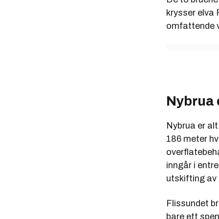
krysser elva
omfattende v
Nybrua 
Nybrua er alt
186 meter hv
overflatebeh
inngår i entr
utskifting av
Flissundet br
bare ett spen