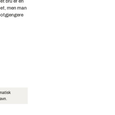
et bru er en
net, men man
 fotgjengere
matisk
navn.