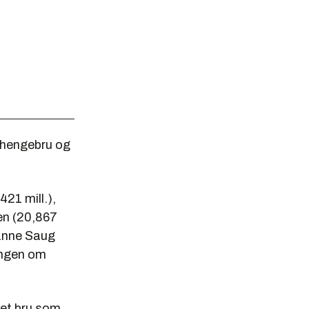
n hengebru og
421 mill.),
ien (20,867
Hanne Saug
ingen om
det bru som