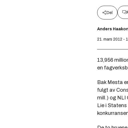
Del
Anders Haako
21. mars 2012 - 
13,956 millio
en fagverksbr
Bak Mesta er 
fulgt av Cons
mill.) og NL
Lie i Staten
konkurransen
De to bruene