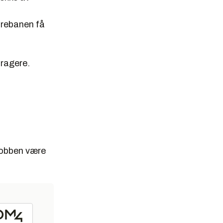
ørebanen få
dragere.
 jobben være