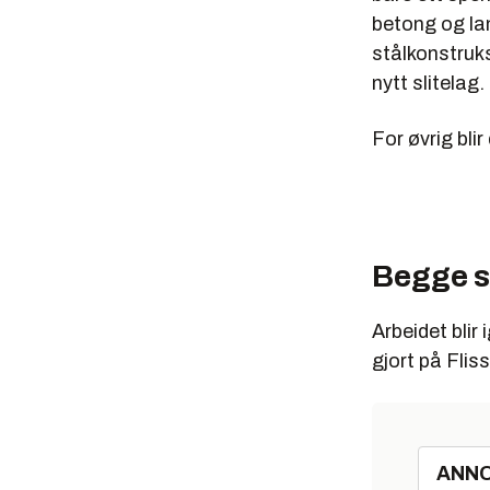
betong og la
stålkonstruk
nytt slitelag.
For øvrig bli
Begge st
Arbeidet blir
gjort på Flis
ANN