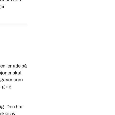
ger
 en lengde på
joner skal
ppgaver som
lag og
dig. Den har
dekke av