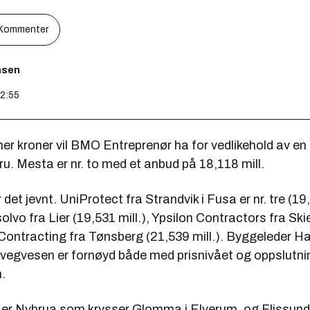
Kommenter
nsen
12:55
ner kroner vil BMO Entreprenør ha for vedlikehold av e
u. Mesta er nr. to med et anbud på 18,118 mill.
det jevnt. UniProtect fra Strandvik i Fusa er nr. tre (19,
olvo fra Lier (19,531 mill.), Ypsilon Contractors fra Sk
I Contracting fra Tønsberg (21,539 mill.). Byggeleder 
s vegvesen er fornøyd både med prisnivået og oppslutn
.
 er Nybrua som krysser Glomma i Elverum, og Flissun