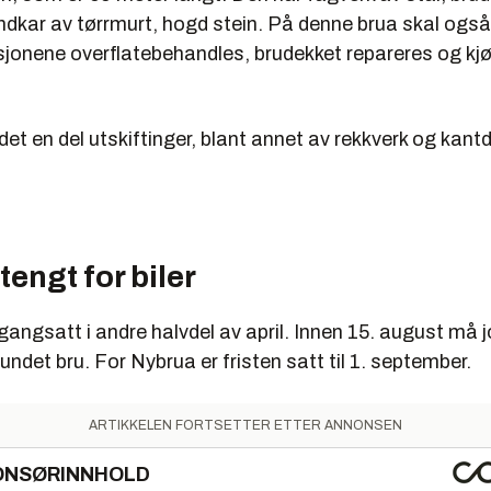
ndkar av tørrmurt, hogd stein. På denne brua skal også
sjonene overflatebehandles, brudekket repareres og kj
r det en del utskiftinger, blant annet av rekkverk og kant
engt for biler
 igangsatt i andre halvdel av april. Innen 15. august må
sundet bru. For Nybrua er fristen satt til 1. september.
ARTIKKELEN FORTSETTER ETTER ANNONSEN
ONSØRINNHOLD