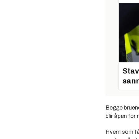
Stav
sann
Begge bruene
blir åpen for 
Hvem som får 