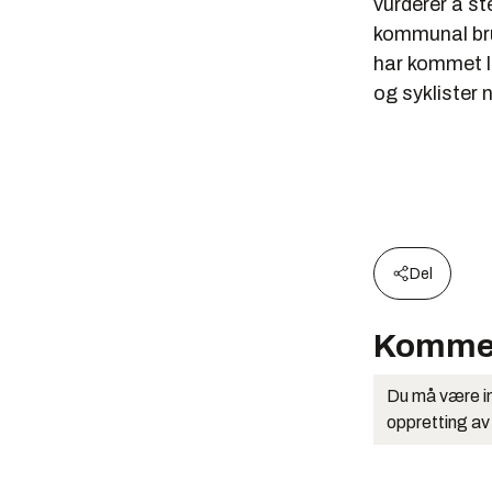
vurderer å st
kommunal br
har kommet le
og syklister 
Del
Komme
Du må være in
oppretting av