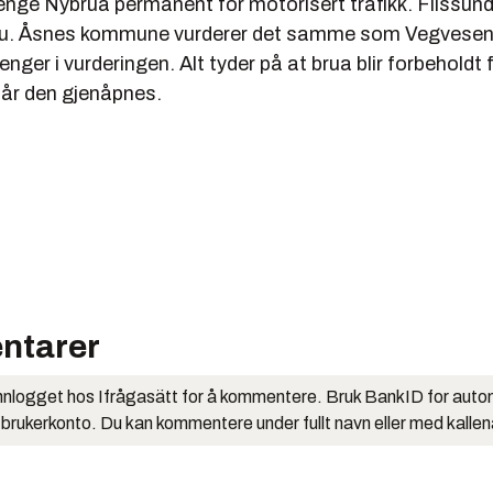
enge Nybrua permanent for motorisert trafikk. Flissund
u. Åsnes kommune vurderer det samme som Vegvese
nger i vurderingen. Alt tyder på at brua blir forbeholdt
når den gjenåpnes.
ntarer
nlogget hos Ifrågasätt for å kommentere. Bruk BankID for auto
 brukerkonto. Du kan kommentere under fullt navn eller med kalle