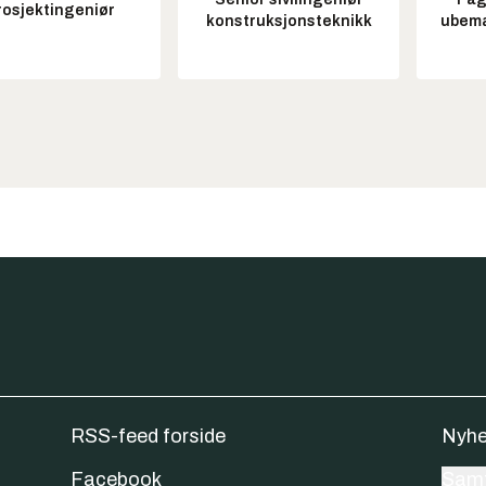
rosjektingeniør
konstruksjonsteknikk
ubem
RSS-feed forside
Nyhe
Facebook
Samt