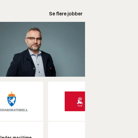
Se flere jobber
leder maritime
Kon