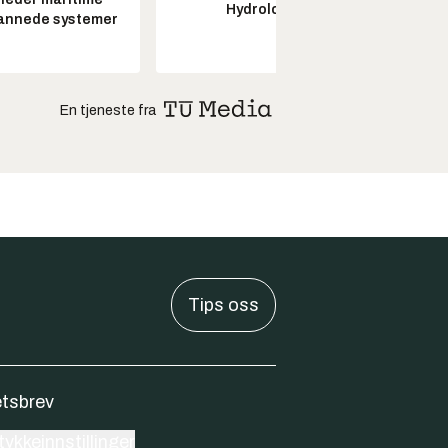
Hydrolog
annede systemer
drifts
En tjeneste fra
Tips oss
tsbrev
ykkeinnstillinger