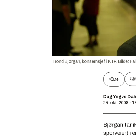
Trond Bjørgan, konsernsjef i KTP.
Bilde:
Fal
Del
Dag Yngve Dah
24. okt. 2008 - 1
Bjørgan tar i
sporveier) i 