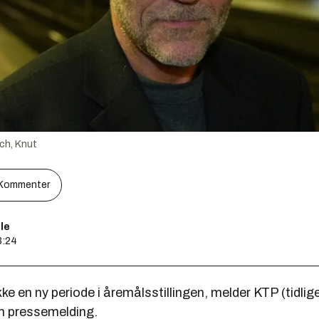
ch, Knut
Kommenter
le
3:24
kke en ny periode i åremålsstillingen, melder KTP (tidlig
en pressemelding.