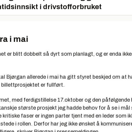
tidsinnsikt i drivstofforbruket
ra i mai
et er blitt dobbelt så dyrt som planlagt, og er enda ikk
al Bjørgan allerede i mai ha gitt styret beskjed om at h
 billettprosjektet er fullført.
emet, med ferdigstillelse 17.oktober og den påfølgende
kanskje største prosjekt jeg hadde behov for å se i mål
 kritiske faser er ingen parter tjent med en leder som ikk
tilstede i rollen. Derfor har jeg ikke ønsket å kommuniser
dligere, skriver Bjørgan i pressemeldingen.