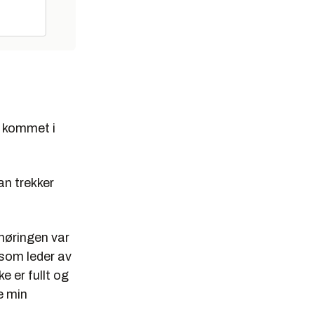
e kommet i
an trekker
 høringen var
 som leder av
e er fullt og
e min