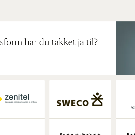
sform har du takket ja til?
Senior sivilingeniør
Fag