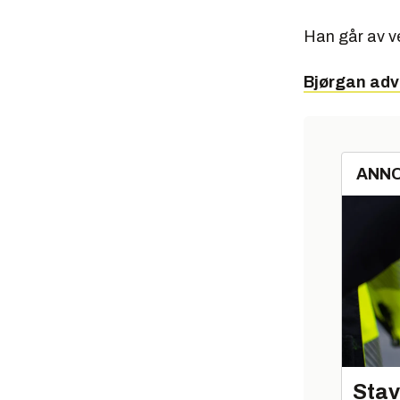
Han går av ve
Bjørgan adv
ANN
Stav