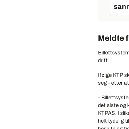
sann
Meldte f
Billettsystem
drift.
Ifølge KTP sk
seg - etter at
- Billettsyst
det siste og 
KTPAS. I slike
helt tydelig 
beslutning ti