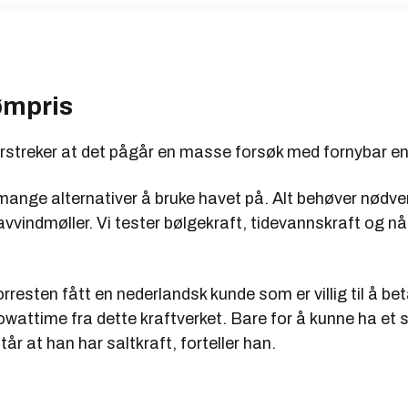
ømpris
streker at det pågår en masse forsøk med fornybar en
mange alternativer å bruke havet på. Alt behøver nødve
vindmøller. Vi tester bølgekraft, tidevannskraft og nå
forresten fått en nederlandsk kunde som er villig til å be
lowattime fra dette kraftverket. Bare for å kunne ha et s
tår at han har saltkraft, forteller han.