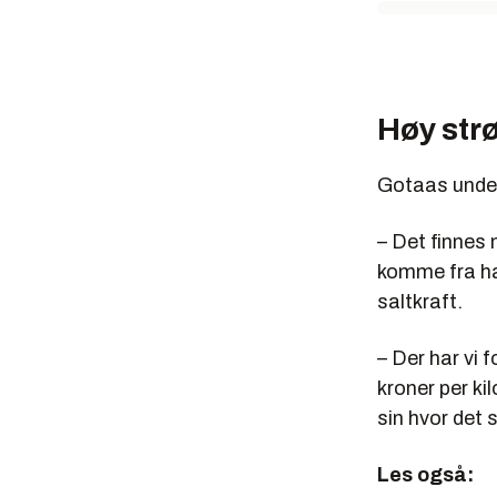
Høy str
Gotaas under
– Det finnes 
komme fra hav
saltkraft.
– Der har vi 
kroner per ki
sin hvor det s
Les også: