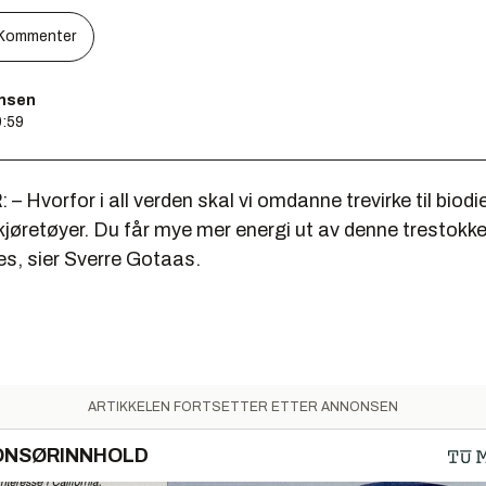
Kommenter
ensen
9:59
R
: – Hvorfor i all verden skal vi omdanne trevirke til biodi
 kjøretøyer. Du får mye mer energi ut av denne trestok
es, sier Sverre Gotaas.
ARTIKKELEN FORTSETTER ETTER ANNONSEN
ONSØRINNHOLD