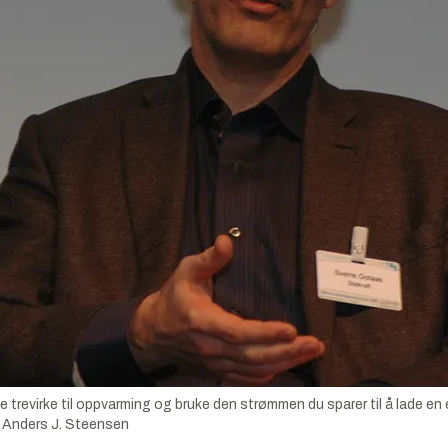
evirke til oppvarming og bruke den strømmen du sparer til å lade en ele
:
Anders J. Steensen