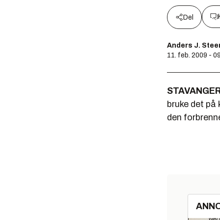
Del
Anders J. Ste
11. feb. 2009 - 0
STAVANGE
bruke det på
den forbrenn
ANN