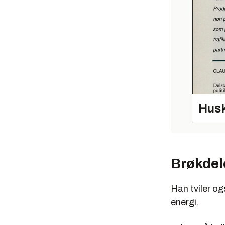
Husk
Brøkdel
Han tviler o
energi.