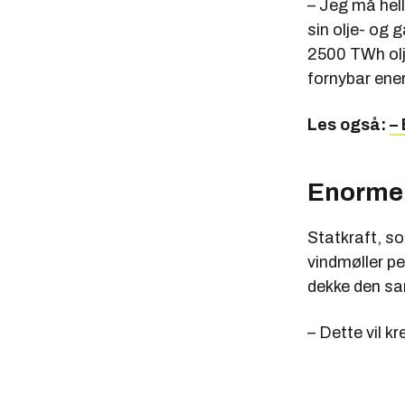
– Jeg må hell
sin olje- og 
2500 TWh olj
fornybar ener
Les også:
– 
Enorme 
Statkraft, s
vindmøller pe
dekke den sa
– Dette vil k