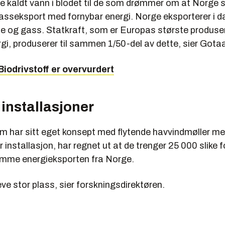
e kaldt vann i blodet til de som drømmer om at Norge s
gasseksport med fornybar energi. Norge eksporterer i d
e og gass. Statkraft, som er Europas største produse
gi, produserer til sammen 1/50-del av dette, sier Gota
Biodrivstoff er overvurdert
installasjoner
om har sitt eget konsept med flytende havvindmøller me
r installasjon, har regnet ut at de trenger 25 000 slike 
mme energieksporten fra Norge.
reve stor plass, sier forskningsdirektøren.