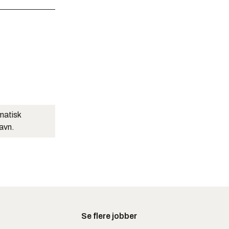
matisk
navn.
Se flere jobber