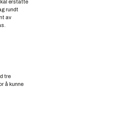
kal erstatte
ag rundt
nt av
as.
d tre
for å kunne