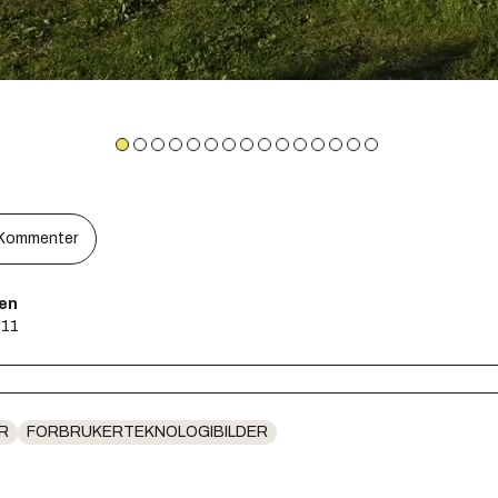
Kommenter
sen
:11
R
FORBRUKERTEKNOLOGIBILDER