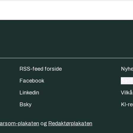
RSS-feed forside
Nyhe
Facebook
Samt
Linkedin
Vilkå
Bsky
KI-re
varsom-plakaten
og
Redaktørplakaten