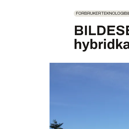
FORBRUKERTEKNOLOGIBI
BILDESER
hybridk