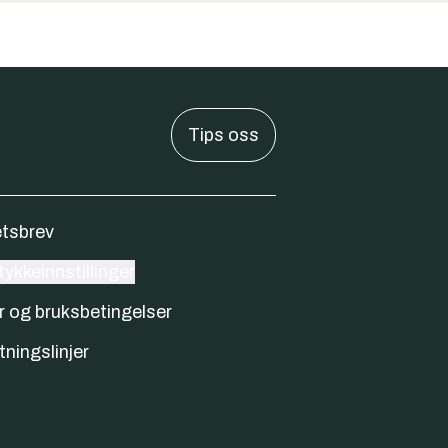
Tips oss
tsbrev
ykkeinnstillinger
r og bruksbetingelser
tningslinjer