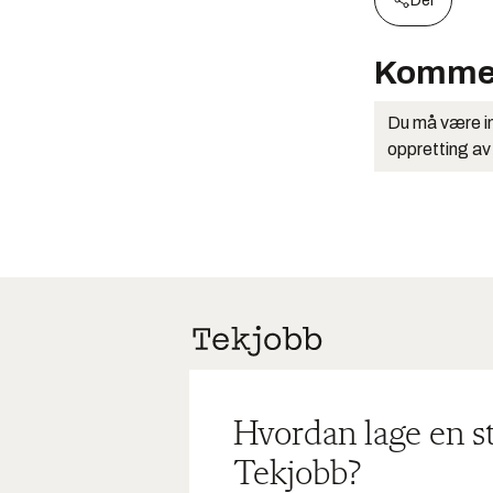
Del
Komme
Du må være in
oppretting av
Hvordan lage en s
Tekjobb?