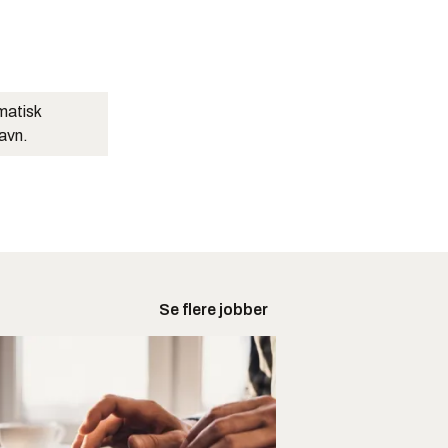
matisk
navn.
Se flere jobber