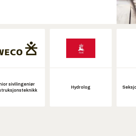
ior sivilingeniør
Hydrolog
Seksjo
struksjonsteknikk