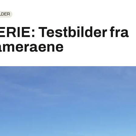
LDER
IE: Testbilder fra
ameraene