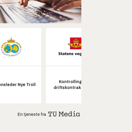
Kontrollingeniør
Fagl
nsleder Nye Troll
driftskontrakt elektro
ubema
En tjeneste fra