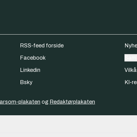
RSS-feed forside
Nyhe
Facebook
Samt
Linkedin
Vilkå
Bsky
KI-re
varsom-plakaten
og
Redaktørplakaten