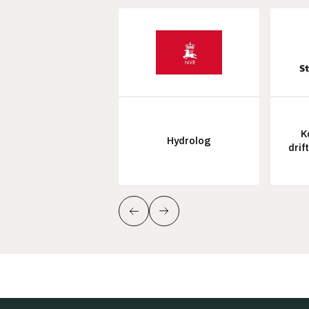
K
Hydrolog
drif