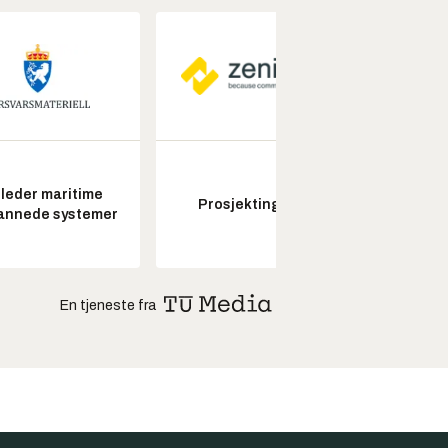
leder maritime
Senio
Prosjektingeniør
annede systemer
konstr
En tjeneste fra