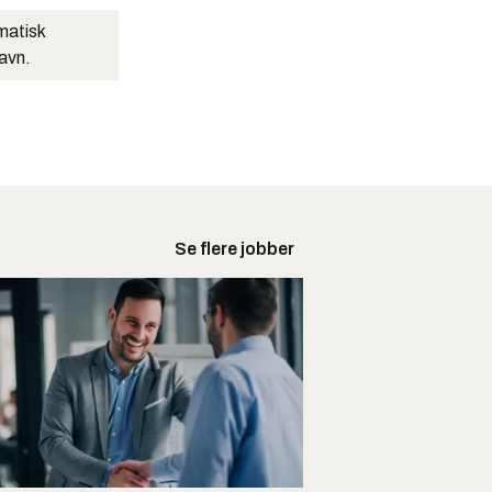
matisk
navn.
Se flere jobber