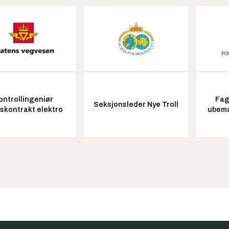
ontrollingeniør
Fag
Seksjonsleder Nye Troll
tskontrakt elektro
ubem