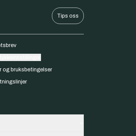
Tips oss
tsbrev
ykkeinnstillinger
r og bruksbetingelser
tningslinjer