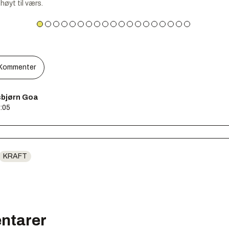
høyt til værs.
Kommenter
bjørn Goa
4:05
KRAFT
ntarer