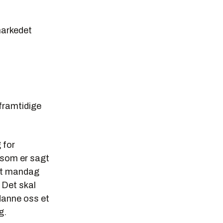
markedet
 framtidige
 for
 som er sagt
st mandag
 Det skal
danne oss et
g.