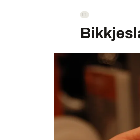
IT
Bikkjes