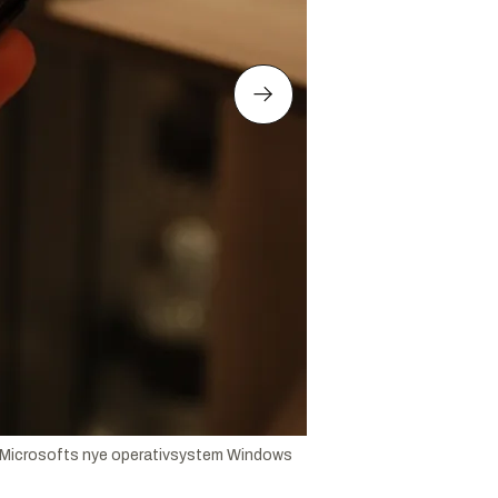
rer Microsofts nye operativsystem Windows