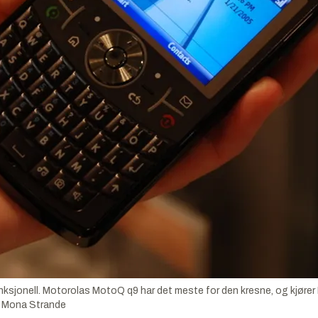
funksjonell. Motorolas MotoQ q9 har det meste for den kresne, og kjø
:
Mona Strande