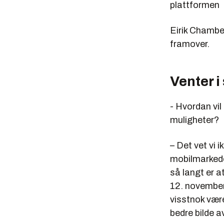
plattformen
Eirik Chambe-
framover.
Venter 
- Hvordan vil
muligheter?
– Det vet vi i
mobilmarkede
så langt er 
12. november
visstnok vær
bedre bilde a