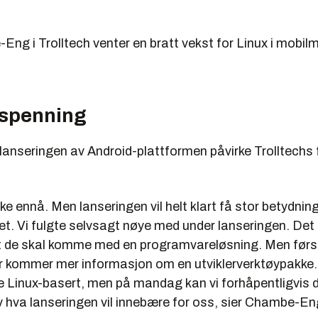
Eng i Trolltech venter en bratt vekst for Linux i mobil
i spenning
 lanseringen av Android-plattformen påvirke Trolltechs
kke ennå. Men lanseringen vil helt klart få stor betydning
t. Vi fulgte selvsagt nøye med under lanseringen. Det
at de skal komme med en programvareløsning. Men før
 kommer mer informasjon om en utviklerverktøypakke.
e Linux-basert, men på mandag kan vi forhåpentligvis 
v hva lanseringen vil innebære for oss, sier Chambe-En