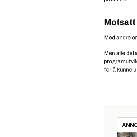
Motsatt
Med andre or
Men alle detal
programutvikl
for å kunne 
ANN