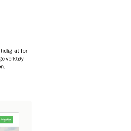
idlig kit for
ige verktøy
en.