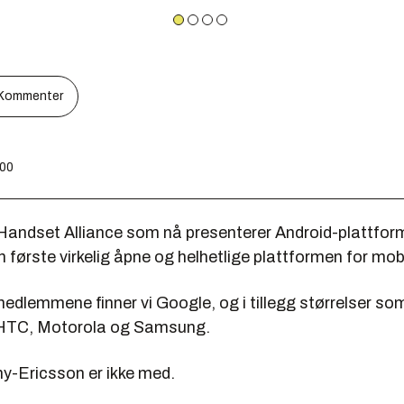
Kommenter
:00
Handset Alliance som nå presenterer Android-plattfo
en første virkelig åpne og helhetlige plattformen for mob
edlemmene finner vi Google, og i tillegg størrelser so
TC, Motorola og Samsung.
y-Ericsson er ikke med.