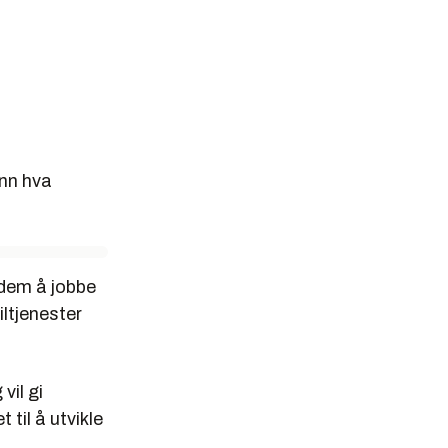
enn hva
r dem å jobbe
iltjenester
vil gi
 til å utvikle