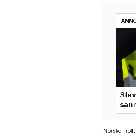
ANN
Stav
sann
Norske Troll