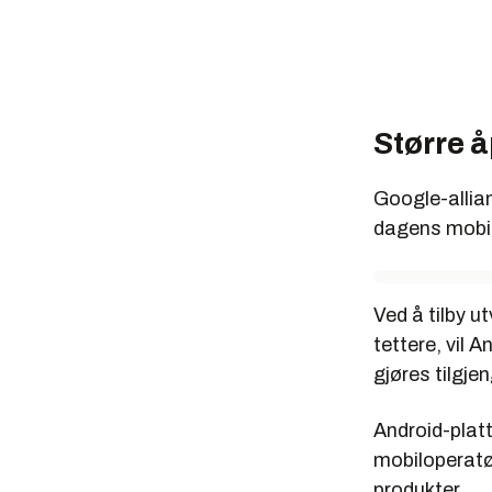
Større 
Google-allia
dagens mobil
Ved å tilby u
tettere, vil 
gjøres tilgjen
Android-platt
mobiloperatør
produkter.