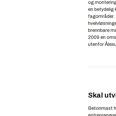
og montering 
en betydelig 
fagområder. T
hvelvløsning
brennbare mat
2009 en omse
utenfor Åles
Skal utv
Betonmast har
entreprenøre