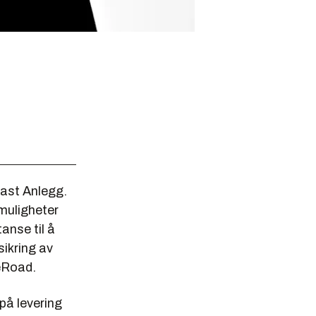
mast Anlegg.
 muligheter
anse til å
sikring av
feRoad.
på levering