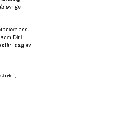
år øvrige
etablere oss
 adm.Dir i
står i dag av
estrøm,