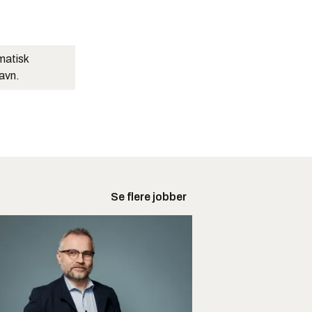
matisk
navn.
Se flere jobber