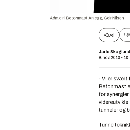
Adm.dir i Betonmast Anlegg, Geir Nilsen
Del
Jarle Skoglun
9. nov. 2010 - 10
- Vi er svær
Betonmast er 
for synergie
videreutvikle
tunneler og 
Tunnelteknikk