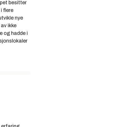
pet besitter
 flere
tvikle nye
av ikke
e og hadde i
sjonslokaler
 erfaring