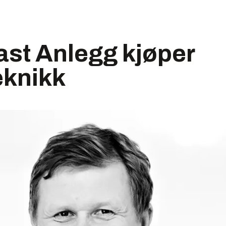
st Anlegg kjøper
eknikk