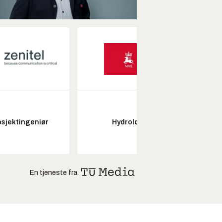
Fagl
osjektingeniør
Hydrolog
ubema
En tjeneste fra