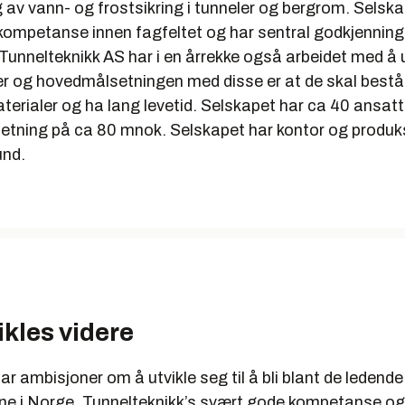
av vann- og frostsikring i tunneler og bergrom. Selska
kompetanse innen fagfeltet og har sentral godkjenning i
unnelteknikk AS har i en årrekke også arbeidet med å u
er og hovedmålsetningen med disse er at de skal bestå 
erialer og ha lang levetid. Selskapet har ca 40 ansatt
tning på ca 80 mnok. Selskapet har kontor og produk
und.
ikles videre
 ambisjoner om å utvikle seg til å bli blant de ledende
ne i Norge. Tunnelteknikk’s svært gode kompetanse og