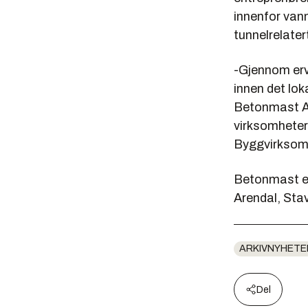
innenfor vann
tunnelrelater
-Gjennom erve
innen det lo
Betonmast An
virksomheter 
Byggvirksomh
Betonmast er 
Arendal, Sta
ARKIVNYHETE
Del