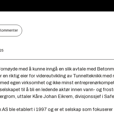
Kommenter
d
:25
t fornøyde med å kunne inngå en slik avtale med Beton
en riktig eier for videreutvikling av Tunnelteknikk med
r med egen virksomhet og ikke minst entreprenørkompet
 selskapet til å bli en ledende aktør innen vann- og frost
bergrom, uttaler Kåre Johan Eikrem, divisjonssjef i Sa
 AS ble etablert i 1997 og er et selskap som fokuserer 