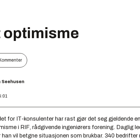
t optimisme
Kommenter
m Seehusen
5:01
t for IT-konsulenter har rast gjør det seg gjeldende e
imisme i RIF, rådgivende ingeniørers forening. Daglig le
 han vil betgne situasjonen som brukbar. 340 bedrifte