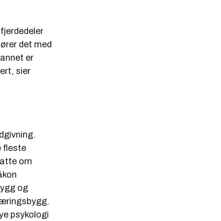
 fjerdedeler
hører det med
 annet er
rt, sier
dgivning.
 fleste
nsatte om
Håkon
bygg og
 næringsbygg.
ye psykologi