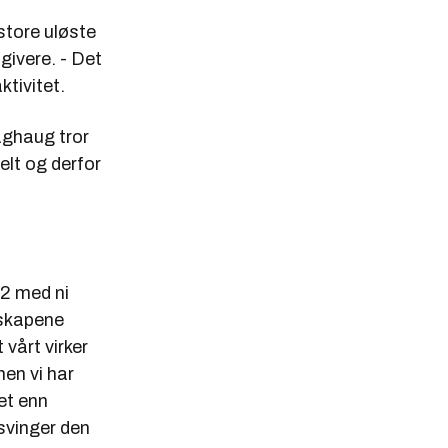
store uløste
givere. - Det
tivitet.
aghaug tror
elt og derfor
02 med ni
lskapene
vårt virker
men vi har
et enn
 svinger den