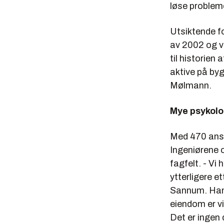
løse probleme
Utsiktende fo
av 2002 og vi
til historien
aktive på byg
Mølmann.
Mye psykolo
Med 470 ansa
Ingeniørene o
fagfelt. - Vi
ytterligere et
Sannum. Han k
eiendom er vi
Det er ingen 