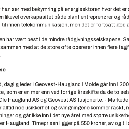
 han ser med bekymring på energisektoren hvor det er 
 likevel overkapasitet både blant entreprenører og råd
til innen telekommunikasjon, men det er fortsatt god ak
 har vært best i de mindre rådgivningsselskapene. S
 sammen med at de store ofte opererer innen flere fagf
.
eie
, daglig leder i Geovest-Haugland i Molde går inn i 20
e, som er en mer enn ved forrige årsskifte da de to se
 Ole Haugland AS og Geovest AS fusjonerte. - Markedet 
er alltid noe usikkerhet og svingningene kommer raskt, 
inger og går ikke inn i det nye året med større usikkerh
 sier Haugland. Timeprisen ligger på 550 kroner, av og til