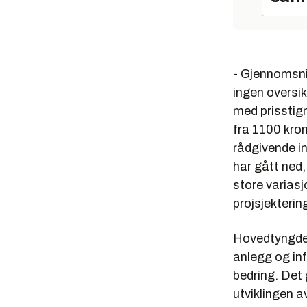
- Gjennomsnit
ingen oversik
med prisstig
fra 1100 krone
rådgivende in
har gått ned
store varias
projsjekteri
Hovedtyngden
anlegg og inf
bedring. Det 
utviklingen a