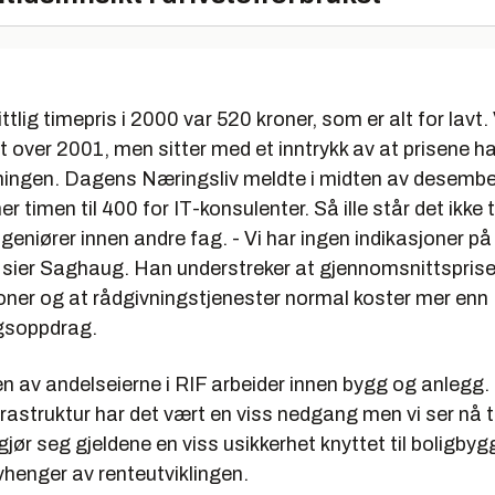
tlig timepris i 2000 var 520 kroner, som er alt for lavt.
t over 2001, men sitter med et inntrykk av at prisene ha
ningen. Dagens Næringsliv meldte i midten av desembe
r timen til 400 for IT-konsulenter. Så ille står det ikke t
geniører innen andre fag. - Vi har ingen indikasjoner på
, sier Saghaug. Han understreker at gjennomsnittsprise
joner og at rådgivningstjenester normal koster mer enn
ngsoppdrag.
 av andelseierne i RIF arbeider innen bygg og anlegg. 
rastruktur har det vært en viss nedgang men vi ser nå t
gjør seg gjeldene en viss usikkerhet knyttet til boligbyg
vhenger av renteutviklingen.