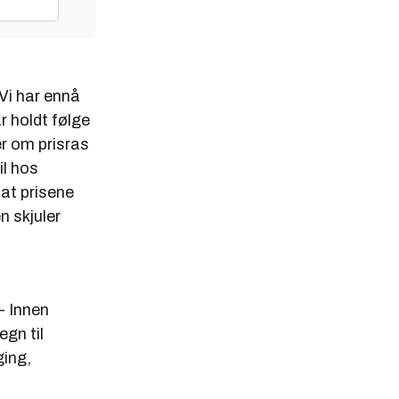
 Vi har ennå
r holdt følge
r om prisras
il hos
 at prisene
n skjuler
- Innen
egn til
ging,