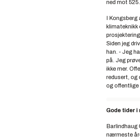
ned mot 525.
I Kongsberg 
klimateknikk
prosjekterin
Siden jeg dri
han. - Jeg h
på. Jeg prøve
ikke mer. Off
redusert, og 
og offentlige 
Gode tider i
Barlindhaug C
nærmeste åre