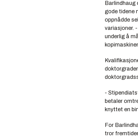
Barlindhaug o
gode tidene n
oppnådde sels
variasjoner. 
underlig å må
kopimaskine
Kvalifikasjon
doktorgraden 
doktorgradss
- Stipendiats
betaler omtre
knyttet en bi
For Barlindha
tror fremtide