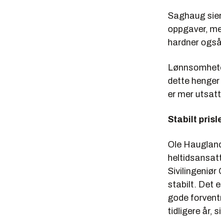
Saghaug sier
oppgaver, men
hardner også 
Lønnsomheten
dette henger
er mer utsatt
Stabilt prisl
Ole Haugland
heltidsansatt
Sivilingeniør
stabilt. Det 
gode forventn
tidligere år,