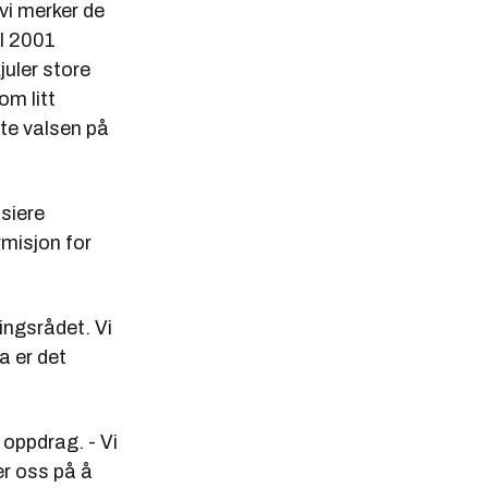
vi merker de
 I 2001
juler store
om litt
fte valsen på
nsiere
rmisjon for
ingsrådet. Vi
a er det
 oppdrag. - Vi
er oss på å