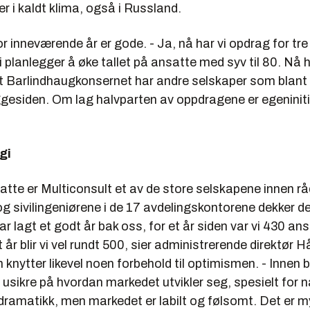
r i kaldt klima, også i Russland.
r inneværende år er gode. - Ja, nå har vi opdrag for tre
 planlegger å øke tallet på ansatte med syv til 80. Nå 
 at Barlindhaugkonsernet har andre selskaper som blant
gesiden. Om lag halvparten av oppdragene er egeninitie
gi
tte er Multiconsult et av de store selskapene innen rå
g sivilingeniørene i de 17 avdelingskontorene dekker de
 har lagt et godt år bak oss, for et år siden var vi 430 a
t år blir vi vel rundt 500, sier administrerende direktør 
nytter likevel noen forbehold til optimismen. - Innen 
 usikre på hvordan markedet utvikler seg, spesielt for
dramatikk, men markedet er labilt og følsomt. Det er m