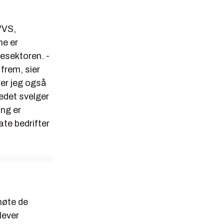
VVS,
ne er
esektoren. -
 frem, sier
er jeg også
kedet svelger
ing er
ate bedrifter
møte de
lever