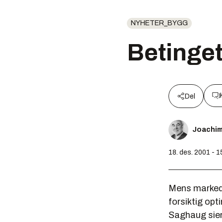
NYHETER_BYGG
Betinge
Del
Joachi
18. des. 2001 - 1
Mens markede
forsiktig opt
Saghaug sier