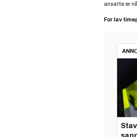
ansatte er nå
For lav time
ANN
Stav
sann