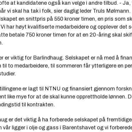
fte at kandidatene også kan velge i andre tilbud. - Ja, 
år vi skal ha tak i folk, sier daglig leder Truls Mølmann.
kapet en snittpris på 550 kroner timen, en pris som sk
- Vi har høyt kvalifiserte medarbeidere og opplever det s
tte betale 750 kroner timen for at en 20-åring skal ski
n.
er er viktig for Barlindhaug. Selskapet er nå med å fina
til to medarbeidere, til sommeren får ytterligere en pe
tudier.
tillingene er lagt til NTNU og finansiert gjennom forskn
nt like mye for at de skal kunne opprettholde lønnen. D
ndingstid til kontrakten.
ug er det viktig å ha forberede selskapet på fremtidige
n vår ligger i olje og gass i Barentshavet og vi forbered