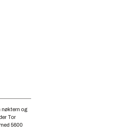
n nøktern og
der Tor
r med 5600