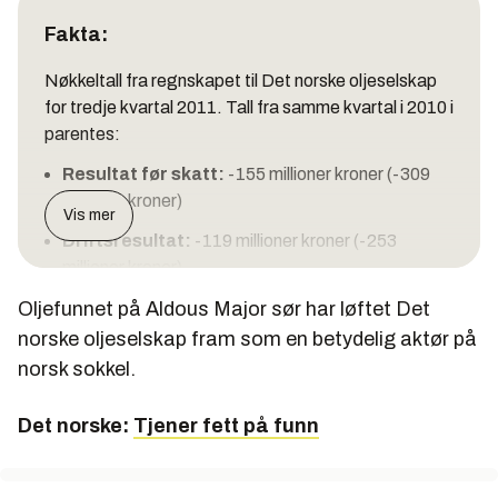
Fakta:
Nøkkeltall fra regnskapet til Det norske oljeselskap
for tredje kvartal 2011. Tall fra samme kvartal i 2010 i
parentes:
Resultat før skatt:
-155 millioner kroner (-309
millioner kroner)
Vis mer
Driftsresultat:
-119 millioner kroner (-253
millioner kroner)
Oljefunnet på Aldous Major sør har løftet Det
Driftsinntekter:
82 millioner kroner (81 millioner
kroner)
norske oljeselskap fram som en betydelig aktør på
norsk sokkel.
Det norske:
Tjener fett på funn