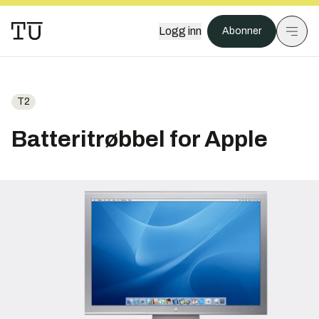
Logg inn
Abonner
T2
Batteritrøbbel for Apple