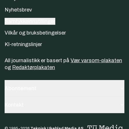
Nyhetsbrev
Samtykkeinnstillinger
Vilkår og bruksbetingelser
KI-retningslinjer
All journalistikk er basert på
Vær varsom-plakaten
og
Redaktørplakaten
Abonnement
Kontakt
© 1995-
2026
Teknisk Ukeblad Media AS