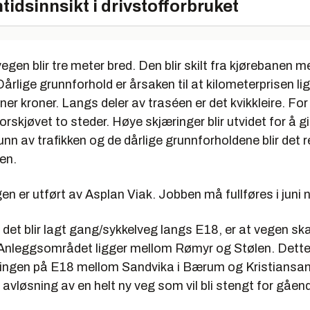
tidsinnsikt i drivstofforbruket
gen blir tre meter bred. Den blir skilt fra kjørebanen 
Dårlige grunnforhold er årsaken til at kilometerprisen li
oner kroner. Langs deler av traséen er det kvikkleire. Fo
orskjøvet to steder. Høye skjæringer blir utvidet for å gi
nn av trafikken og de dårlige grunnforholdene blir det r
en.
en er utført av Asplan Viak. Jobben må fullføres i juni n
t det blir lagt gang/sykkelveg langs E18, er at vegen ska
Anleggsområdet ligger mellom Rømyr og Stølen. Dette
ningen på E18 mellom Sandvika i Bærum og Kristiansan
å avløsning av en helt ny veg som vil bli stengt for gåen