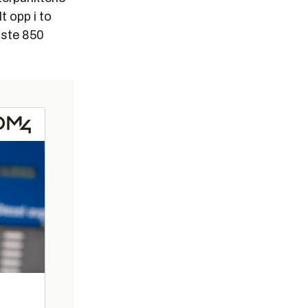
t opp i to
iste 850