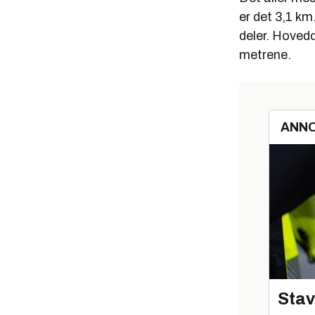
er det 3,1 km
deler. Hoved
metrene.
ANN
Stav