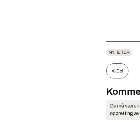
NYHETER
Del
Komme
Du må være in
oppretting av