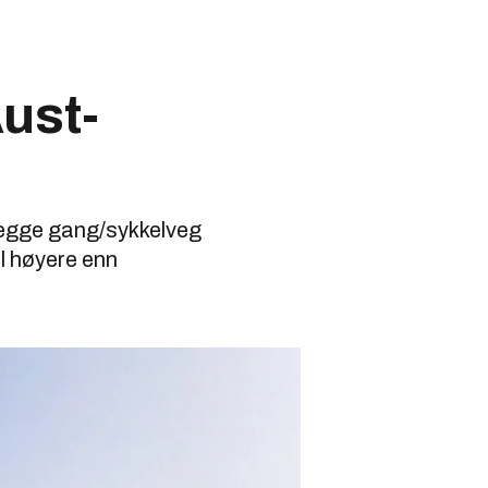
Aust-
legge gang/sykkelveg
el høyere enn