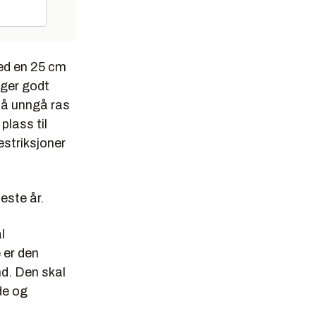
med en 25 cm
gger godt
r å unngå ras
 plass til
estriksjoner
este år.
l
 er den
d. Den skal
de og