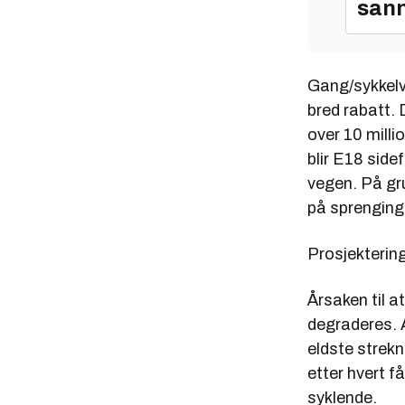
sann
Gang/sykkelve
bred rabatt. 
over 10 milli
blir E18 sidef
vegen. På gru
på sprenging
Prosjektering
Årsaken til a
degraderes. 
eldste strek
etter hvert f
syklende.