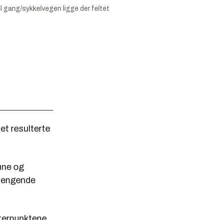
vil gang/sykkelvegen ligge der feltet
et resulterte
une og
nhengende
tterpunktene