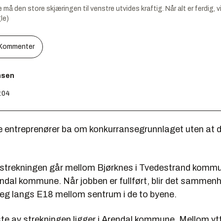
 må den store skjæringen til venstre utvides kraftig. Når alt er ferdig, 
le)
Kommenter
nsen
8:04
re entreprenører ba om konkurransegrunnlaget uten at d
.
 strekningen går mellom Bjørknes i Tvedestrand komm
rendal kommune. Når jobben er fullført, blir det samme
eg langs E18 mellom sentrum i de to byene.
ste av strekningen ligger i Arendal kommune. Mellom y