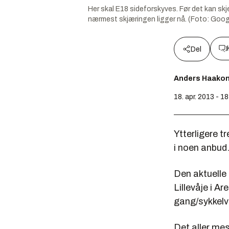
Her skal E18 sideforskyves. Før det kan skje
nærmest skjæringen ligger nå. (Foto: Goog
Del
Anders Haako
18. apr. 2013 - 1
Ytterligere t
i noen anbud
Den aktuelle
Lillevåje i A
gang/sykkelv
Det aller me