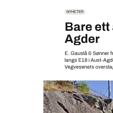
NYHETER
Bare ett
Agder
E. Gauslå & Sønner f
langs E18 i Aust-Agde
Vegvesenets oversla