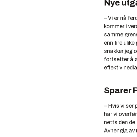
Nye utg
– Vi er nå fe
kommer i vers
samme grense
enn fire uli
snakker jeg o
fortsetter å 
effektiv nedl
Sparer 
– Hvis vi ser
har vi overfø
nettsiden de 
Avhengig av 