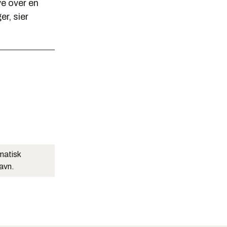
ye over en
r, sier
matisk
navn.