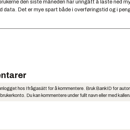
 brukerne den siste måneden har unngått å laste ned m
data. Det er mye spart både i overføringstid og i penge
ntarer
nlogget hos Ifrågasätt for å kommentere. Bruk BankID for auto
 brukerkonto. Du kan kommentere under fullt navn eller med kalle