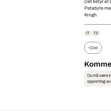
Det betyr at
Petabyte med 
Krogh.
IT
T2
Del
Komme
Du må være in
oppretting av