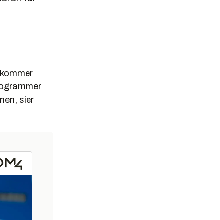
le kommer
 programmer
nen, sier