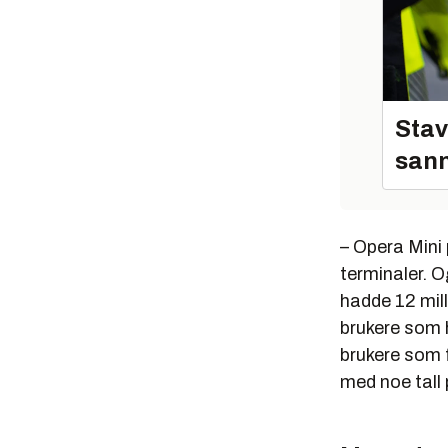
Stav
sann
– Opera Mini
terminaler. Og
hadde 12 mill
brukere som h
brukere som f
med noe tall 