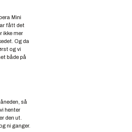
pera Mini
ar fått det
r ikke mer
kedet. Og da
rst og vi
het både på
 måneden, så
vi henter
er den ut.
og ni ganger.