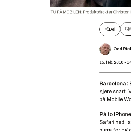
TU PÅ MOBILEN: Produktdirektør Christen Kr
Del
Odd Ric
15. feb. 2010 - 1
Barcelona:
E
gjøre snart. 
på Mobile Wo
På to iPhone
Safari ned i 
hurra for og 