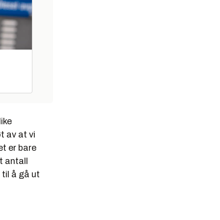
ike
t av at vi
et er bare
t antall
til å gå ut