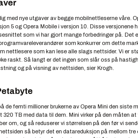
aver
rdig med nye utgaver av begge mobilnettleserne våre. O
jon 5 og Opera Mobile i versjon 10. Disse versjonene h
snittet som vi har gjort mange forbedringer på. Det e
ke programvareleverandører som konkurrer om dette mar
m nettlesere som kan lese alle slags nettsider. Vi er stø
øke raskt. Så langt er det ingen som slår oss på hastig
astning og på visning av nettsiden, sier Krogh.
Petabyte
 på de femti millioner brukerne av Opera Mini den siste
rt 320 TB med data til dem. Mini virker på den måten at 
ber om, og så reduserer vi størrelsen på den før vi send
nettsiden så betyr det en datareduksjon på mellom tre 