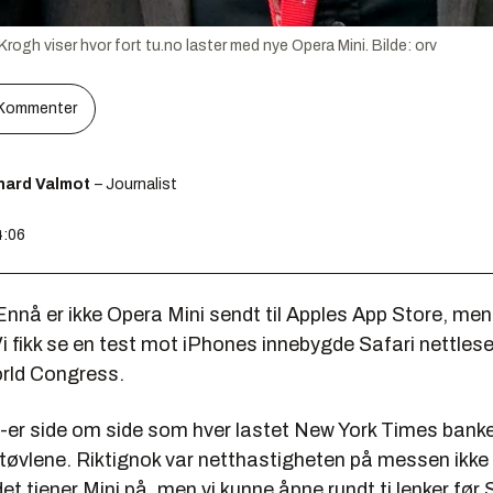
ogh viser hvor fort tu.no laster med nye Opera Mini.
Bilde:
orv
Kommenter
hard Valmot
– Journalist
4:06
nnå er ikke Opera Mini sendt til Apples App Store, men 
Vi fikk se en test mot iPhones innebygde Safari nettles
rld Congress.
-er side om side som hver lastet New York Times bank
støvlene. Riktignok var netthastigheten på messen ikke
det tjener Mini på, men vi kunne åpne rundt ti lenker før 