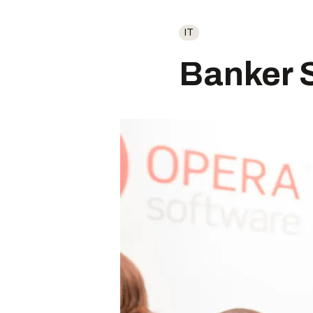
IT
Banker S