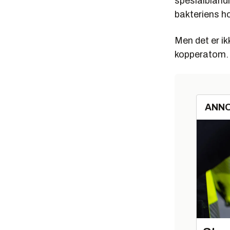
spesialbland
bakteriens h
Men det er ik
kopperatom. 
ANN