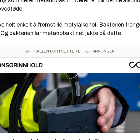
ing som heter metanobaktin. Deretter blir denne alkoho
ovedføde.
ke helt enkelt å fremstille metylalkohol. Bakterien trenge
Og bakterien lar metanobaktinet jakte på dette.
ARTIKKELEN FORTSETTER ETTER ANNONSEN
ONSØRINNHOLD