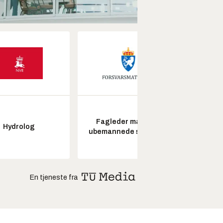
Fagleder maritime
Senio
Hydrolog
ubemannede systemer
konstr
En tjeneste fra