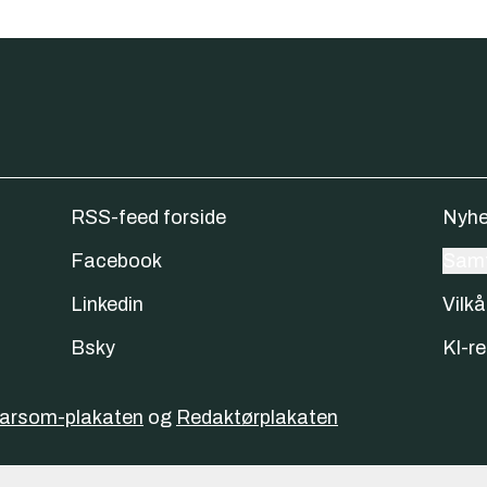
RSS-feed forside
Nyhe
Facebook
Samt
Linkedin
Vilkå
Bsky
KI-re
varsom-plakaten
og
Redaktørplakaten