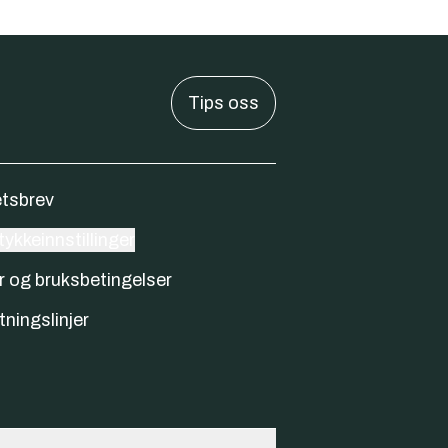
Tips oss
tsbrev
ykkeinnstillinger
r og bruksbetingelser
tningslinjer