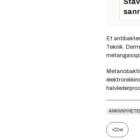
Stav
sann
Et antibakter
Teknik. Derm
metangasspis
Metanobaktin
elektronikkin
halvlederpro
ARKIVNYHETE
Del