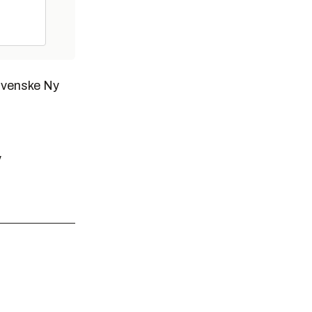
 svenske Ny
v