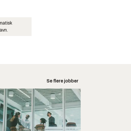
matisk
navn.
Se flere jobber