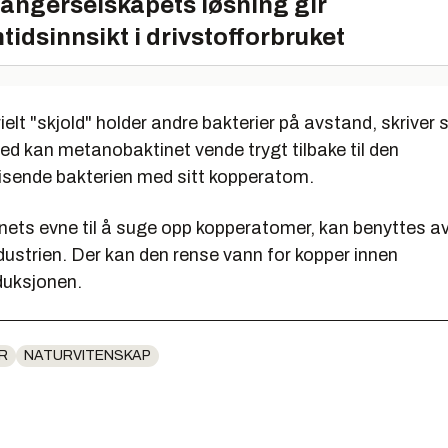
angerselskapets løsning gir
tidsinnsikt i drivstofforbruket
ielt "skjold" holder andre bakterier på avstand, skriver
ed kan metanobaktinet vende trygt tilbake til den
ende bakterien med sitt kopperatom.
ets evne til å suge opp kopperatomer, kan benyttes a
dustrien. Der kan den rense vann for kopper innen
duksjonen.
R
NATURVITENSKAP