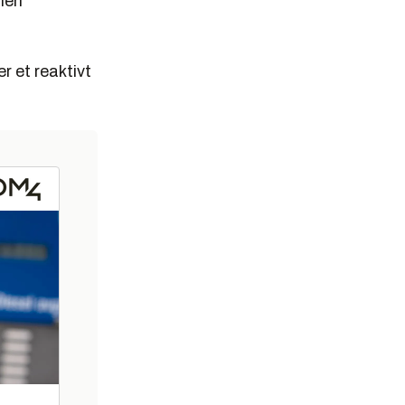
len
r et reaktivt