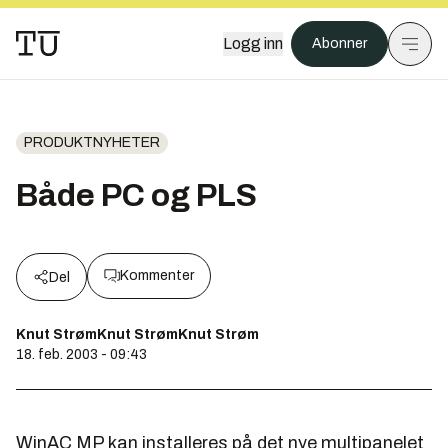
Logg inn
Abonner
PRODUKTNYHETER
Både PC og PLS
Kommenter
Del
Knut StrømKnut StrømKnut Strøm
18. feb. 2003 - 09:43
WinAC MP kan installeres på det nye multipanelet