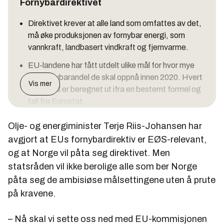
Fornybardirektivet
Direktivet krever at alle land som omfattes av det,
må øke produksjonen av fornybar energi, som
vannkraft, landbasert vindkraft og fjernvarme.
EU-landene har fått utdelt ulike mål for hvor mye
økt fornybarandel de skal oppnå innen 2020. Hvert
Vis mer
lands mål er beregnet ut ifra en bestemt formel og
tall fra Eurostat.
Norge har fra før, sammen med Sverige, det aller
Olje- og energiminister Terje Riis-Johansen har
høyeste innslaget av fornybar energi i Europa.
avgjort at EUs fornybardirektiv er EØS-relevant,
Norges vassdrags- og energidirektorat har
og at Norge vil påta seg direktivet. Men
tidligere beregnet at Norge må øke sin
statsråden vil ikke berolige alle som ber Norge
fornybarandel fra dagens rundt 60 prosent til
påta seg de ambisiøse målsettingene uten å prute
mellom 70 og 74 prosent, dersom man legger EUs
på kravene.
beregningsmetode til grunn.
– Nå skal vi sette oss ned med EU-kommisjonen