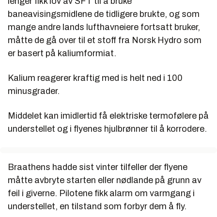
lenger fikk lov av SFT til å bruke
baneavisingsmidlene de tidligere brukte, og som
mange andre lands lufthavneiere fortsatt bruker,
måtte de gå over til et stoff fra Norsk Hydro som
er basert på kaliumformiat.
Kalium reagerer kraftig med is helt ned i 100
minusgrader.
Middelet kan imidlertid få elektriske termofølere på
understellet og i flyenes hjulbrønner til å korrodere.
Braathens hadde sist vinter tilfeller der flyene
måtte avbryte starten eller nødlande på grunn av
feil i giverne. Pilotene fikk alarm om varmgang i
understellet, en tilstand som forbyr dem å fly.