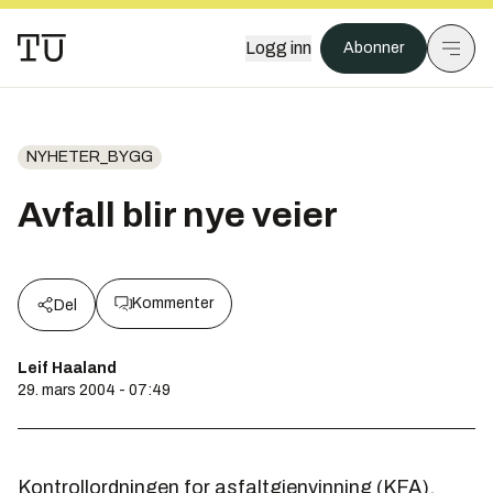
Logg inn
Abonner
NYHETER_BYGG
Avfall blir nye veier
Kommenter
Del
Leif Haaland
29. mars 2004 - 07:49
Kontrollordningen for asfaltgjenvinning (KFA),