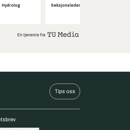
Kon
Hydrolog
Seksjonsleder Nye Troll
drifts
En tjeneste fra
Tips oss
tsbrev