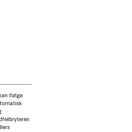
kan ifølge
utomatisk
g
dfeilbryteren
llers