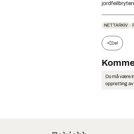
jordfeilbryter
NETTARKIV
Del
Komme
Du må være in
oppretting av