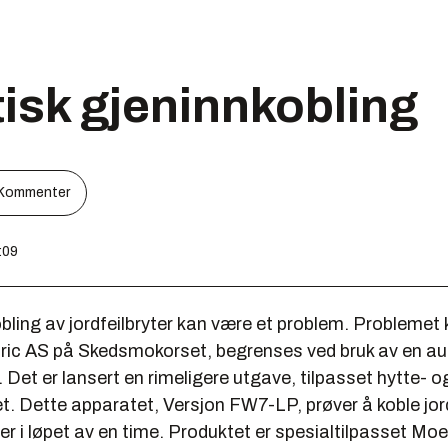
isk gjeninnkobling
Kommenter
:09
ling av jordfeilbryter kan være et problem. Problemet 
tric AS på Skedsmokorset, begrenses ved bruk av en a
. Det er lansert en rimeligere utgave, tilpasset hytte- o
. Dette apparatet, Versjon FW7-LP, prøver å koble jor
r i løpet av en time. Produktet er spesialtilpasset Moe