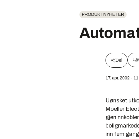
PRODUKTNYHETER
Automat
Del
17. apr. 2002 - 11
Uønsket utkob
Moeller Elec
gjeninnkobler
boligmarkedet
inn fem gange