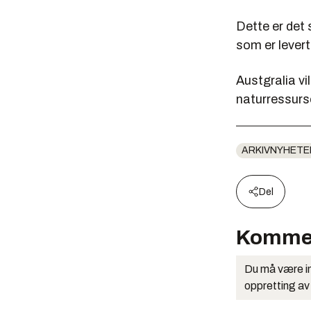
Dette er det 
som er levert 
Austgralia vi
naturressurse
ARKIVNYHETE
Del
Komme
Du må være in
oppretting av