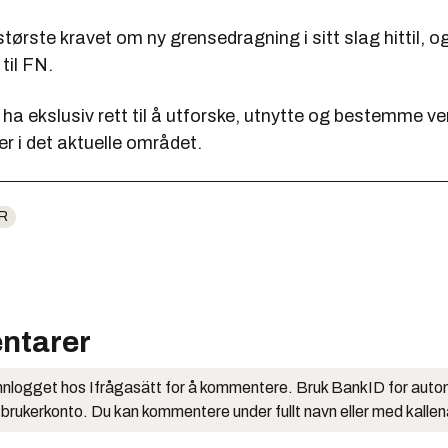
største kravet om ny grensedragning i sitt slag hittil, og
til FN.
l ha ekslusiv rett til å utforske, utnytte og bestemme ve
r i det aktuelle området.
R
ntarer
nlogget hos Ifrågasätt for å kommentere. Bruk BankID for auto
 brukerkonto. Du kan kommentere under fullt navn eller med kalle