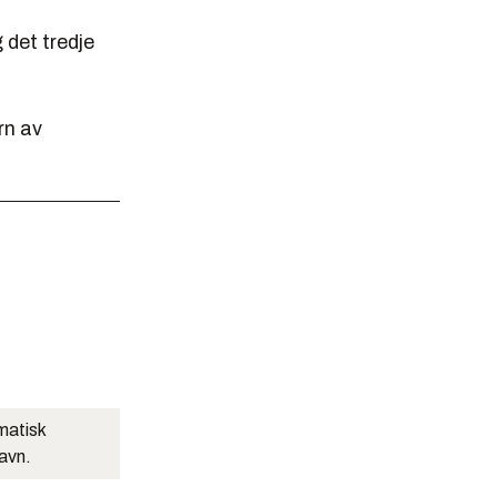
 det tredje
rn av
matisk
navn.