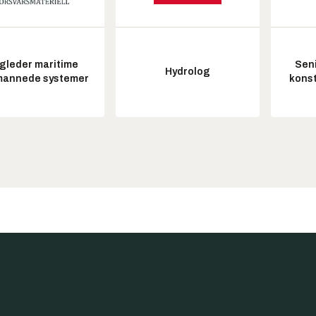
gleder maritime
Seni
Hydrolog
annede systemer
konst