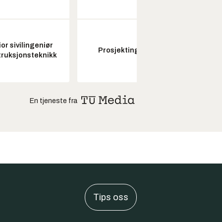
or sivilingeniør
Kon
Prosjektingeniør
ruksjonsteknikk
drifts
En tjeneste fra
Tips oss