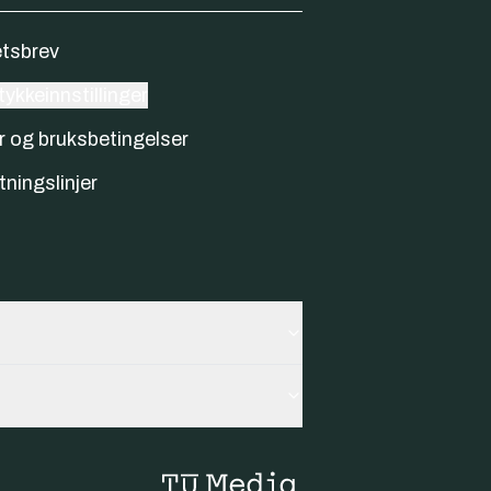
tsbrev
ykkeinnstillinger
r og bruksbetingelser
tningslinjer