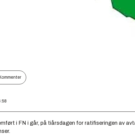
Kommenter
6:58
emført i FN i går, på tiårsdagen for ratifiseringen av av
nser.