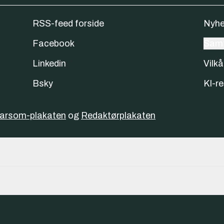
RSS-feed forside
Nyhe
Facebook
Samt
Linkedin
Vilkå
Bsky
KI-re
varsom-plakaten
og
Redaktørplakaten