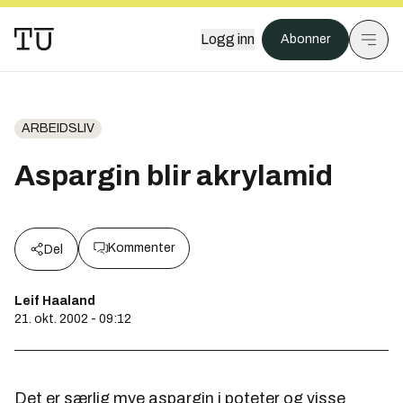
Logg inn
Abonner
ARBEIDSLIV
Aspargin blir akrylamid
Kommenter
Del
Leif Haaland
21. okt. 2002 - 09:12
Det er særlig mye aspargin i poteter og visse