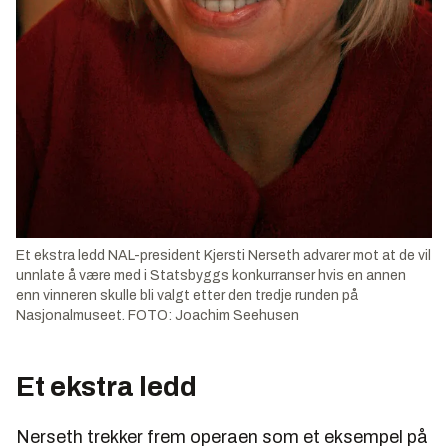
Et ekstra ledd NAL-president Kjersti Nerseth advarer mot at de vil
unnlate å være med i Statsbyggs konkurranser hvis en annen
enn vinneren skulle bli valgt etter den tredje runden på
Nasjonalmuseet. FOTO: Joachim Seehusen
Et ekstra ledd
Nerseth trekker frem operaen som et eksempel på