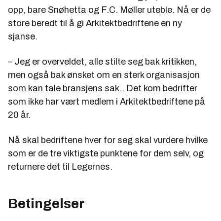
RIF, Rådgivende Ingeniørers Forening
er en
opp, bare Snøhetta og F.C. Møller uteble. Nå er de
bransjeorganisasjon for ingeniørbedrifter. I de senere
store beredt til å gi Arkitektbedriftene en ny
årene har stadig flere av disse begynt å ansette
sjanse.
arkiteter. De fleste store har egne avdelinger for
arkitektur, landskapsarkitektur og planlegging.
– Jeg er overveldet, alle stilte seg bak kritikken,
NAL, NIL, NLA og AFAG har felles adresse i
men også bak ønsket om en sterk organisasjon
Arkitektenes hus. Arkitektbedriftene deler
som kan tale bransjens sak.. Det kom bedrifter
kontorlokaler med RIF
som ikke har vært medlem i Arkitektbedriftene på
20 år.
Nå skal bedriftene hver for seg skal vurdere hvilke
som er de tre viktigste punktene for dem selv, og
returnere det til Legernes.
Betingelser