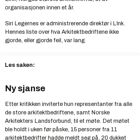
NIL, Norske interiørarkitekters og
organisasjonen innen et år.
møbeldesigneres landsforening
er en nasjonal
interesseorganisasjon for interiørarkitekter og
Siri Legernes er administrerende direktør i LInk.
møbeldesignere på masternivå. NIL har 600
Hennes liste over hva Arkitektbedriftene ikke
medlemmer. NIL ivaretar medlemmenes faglige og
gjorde, eller gjorde feil, var lang.
juridiske interesser og arbeider for å styrke fagene
og profesjonens synlighet.
NLA, Norske landskapsarkitekters
forening har
Les saken:
som formål å virke for utviklingen av
landskapsarkitektur og hagekunst og ivareta
standens interesser. NLA har 729 enkeltmedlemmer
Ny sjanse
AFAG, Arkitektenes Fagforbund
er et
fagforbund for personer med mastergrad eller
Etter kritikken inviterte hun representanter fra alle
tilsvarende innen arkitektur, planlegging, design og
de store arkitektbedriftene, samt Norske
kunsthistorie. Forbundet organiserer også de som
Arkitekters Landsforbund, til et møte. Det møtet
driver egen virksomhet samt studenter. AFAG har
ble holdt i uken før påske, 15 personer fra 11
2885 medlemmer.
arkitektbedrifter hadde meldt seg på, 20 dukket