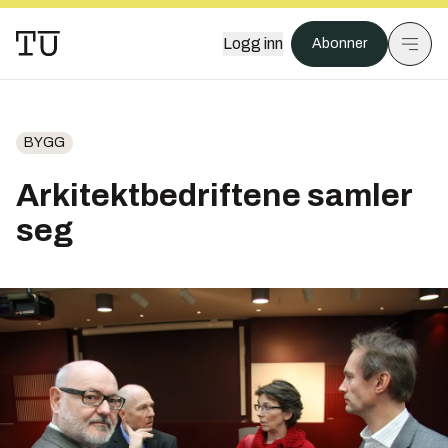
Logg inn
Abonner
BYGG
Arkitektbedriftene samler
seg