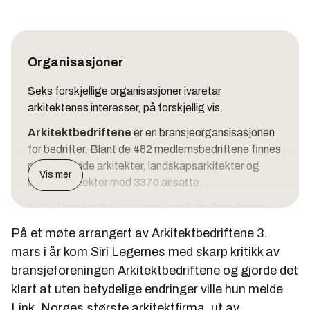
Organisasjoner
Seks forskjellige organisasjoner ivaretar
arkitektenes interesser, på forskjellig vis.
Arkitektbedriftene
er en bransjeorgansisasjonen
for bedrifter. Blant de 482 medlemsbedriftene finnes
praktiserende arkitekter, landskapsarkitekter og
Vis mer
interiørarkitekter med 3370 ansatte.
NAL, Norske Arkitekters Landsforbund
er en
medlemsorganisasjon for arkitekter. NAL er en
På et møte arrangert av Arkitektbedriftene 3.
arkitektfaglig organisasjon som arbeider for å
mars i år kom Siri Legernes med skarp kritikk av
fremme god arkitektur og arkitekters felles
bransjeforeningen Arkitektbedriftene og gjorde det
interesser. Medlemsmassen består av. 4300
klart at uten betydelige endringer ville hun melde
arkitekter i privat og sektor, samt studenter.
Link, Norges største arkitektfirma, ut av