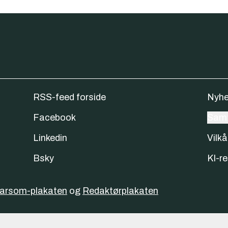
RSS-feed forside
Nyhe
Facebook
Samt
Linkedin
Vilkå
Bsky
KI-re
varsom-plakaten
og
Redaktørplakaten