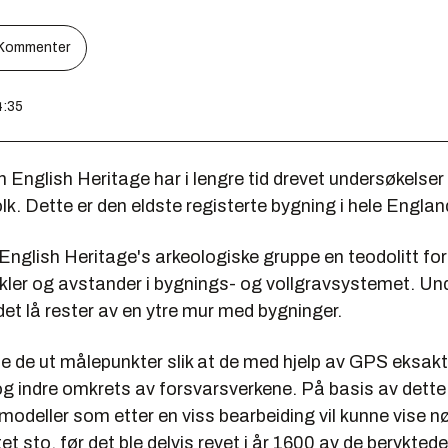
Kommenter
4:35
n English Heritage har i lengre tid drevet undersøkelser
olk. Dette er den eldste registerte bygning i hele Englan
English Heritage's arkeologiske gruppe en teodolitt fo
nkler og avstander i bygnings- og vollgravsystemet. Un
et lå rester av en ytre mur med bygninger.
te de ut målepunkter slik at de med hjelp av GPS eksak
og indre omkrets av forsvarsverkene. På basis av dette
odeller som etter en viss bearbeiding vil kunne vise n
et sto, før det ble delvis revet i år 1600 av de berykte