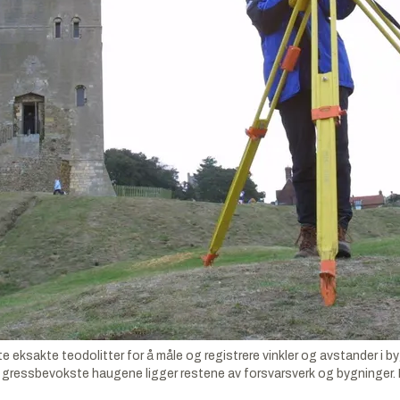
ksakte teodolitter for å måle og registrere vinkler og avstander i b
e gressbevokste haugene ligger restene av forsvarsverk og bygninger. 