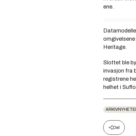
ene.
Datamodellene
omgivelsene s
Heritage.
Slottet ble 
invasjon fra 
registrene he
helhet i Suff
ARKIVNYHETE
Del