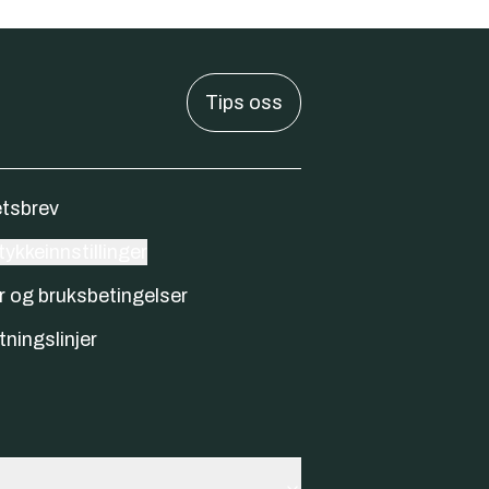
Tips oss
tsbrev
ykkeinnstillinger
r og bruksbetingelser
tningslinjer