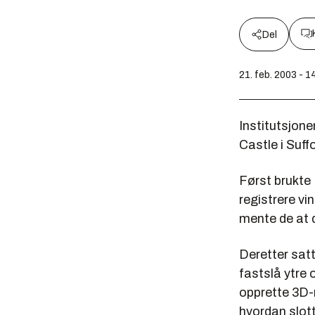
Del
21. feb. 2003 - 1
Institutsjone
Castle i Suff
Først brukte 
registrere vi
mente de at d
Deretter sat
fastslå ytre 
opprette 3D-m
hvordan slott