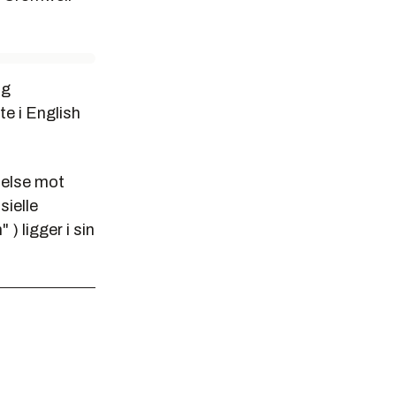
og
te i English
telse mot
sielle
) ligger i sin