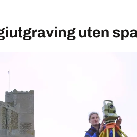
giutgraving uten sp