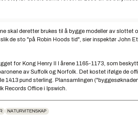
 skal deretter brukes til å bygge modeller av slottet 
lik de sto "på Robin Hoods tid", sier inspektør John Et
bygget for Kong Henry II I årene 1165-1173, som beskyt
baronene av Suffolk og Norfolk. Det kostet ifølge de offi
le 1413 pund sterling. Plansamlingen ("byggesøknaden" 
olk Records Office i Ipswich.
R
NATURVITENSKAP