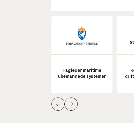
Fagleder maritime
K
ubemannede systemer
drif