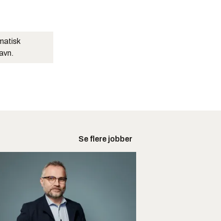
matisk
navn.
Se flere jobber