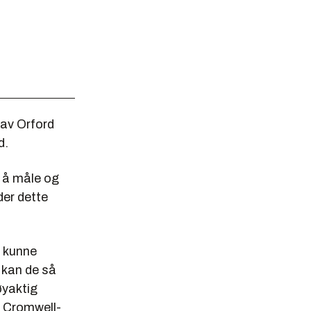
 av Orford
d.
r å måle og
der dette
t kunne
 kan de så
øyaktig
de Cromwell-