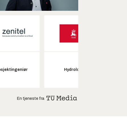
osjektingeniør
Hydrolog
Seksjon
En tjeneste fra