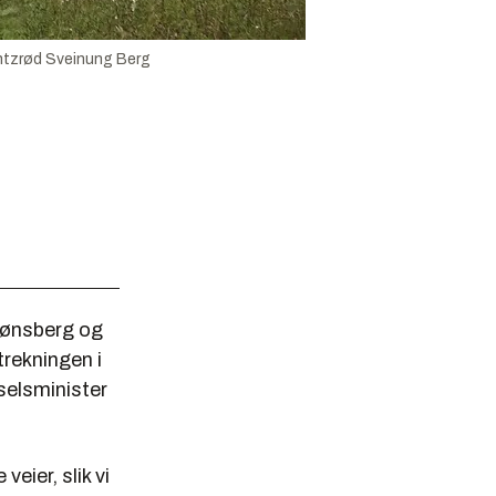
tzrød Sveinung Berg
 Tønsberg og
rekningen i
selsminister
eier, slik vi