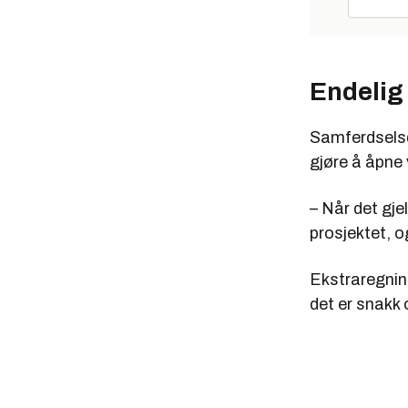
Endelig
Samferdselsd
gjøre å åpne 
– Når det gj
prosjektet, o
Ekstraregning
det er snakk 