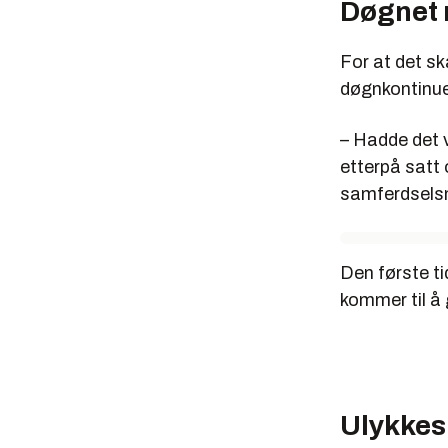
Døgnet 
For at det sk
døgnkontinuer
– Hadde det v
etterpå satt o
samferdselsm
Den første ti
kommer til å
Ulykkes