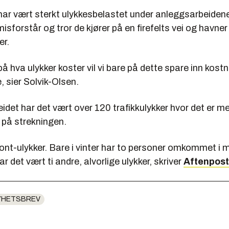
har vært sterkt ulykkesbelastet under anleggsarbeidene
 misforstår og tror de kjører på en firefelts vei og havner 
er.
å hva ulykker koster vil vi bare på dette spare inn kos
, sier Solvik-Olsen.
idet har det vært over 120 trafikkulykker hvor det er m
på strekningen.
ront-ulykker. Bare i vinter har to personer omkommet i 
 har det vært ti andre, alvorlige ulykker, skriver
Aftenpos
YHETSBREV