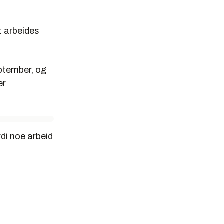
tt arbeides
eptember, og
er
rdi noe arbeid