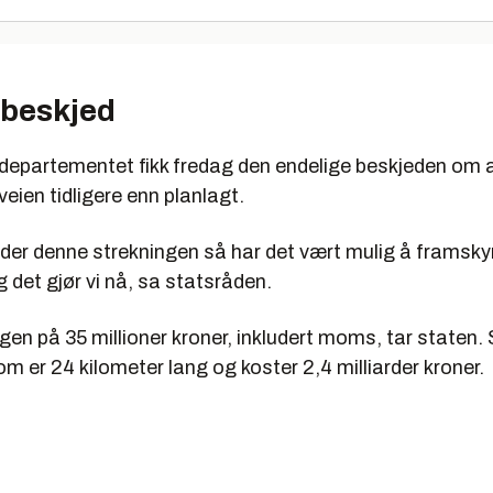
 beskjed
epartementet fikk fredag den endelige beskjeden om at
veien tidligere enn planlagt.
elder denne strekningen så har det vært mulig å framsk
g det gjør vi nå, sa statsråden.
en på 35 millioner kroner, inkludert moms, tar staten.
om er 24 kilometer lang og koster 2,4 milliarder kroner.