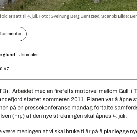
ld er satt til 4. juli. Foto: Sveinung Berg Bentzrød, Scanpix
Bilde:
Ben
Kommenter
koglund
– Journalist
10:47
B): Arbeidet med en firefelts motorvei mellom Gulli i
andefjord startet sommeren 2011. Planen var å åpne st
, men på en pressekonferanse mandag fortalte samferd
Olsen (Frp) at den nye strekningen skal åpnes 4. juli.
 være meningen at vi skal bruke ti år på å planlegge nye v