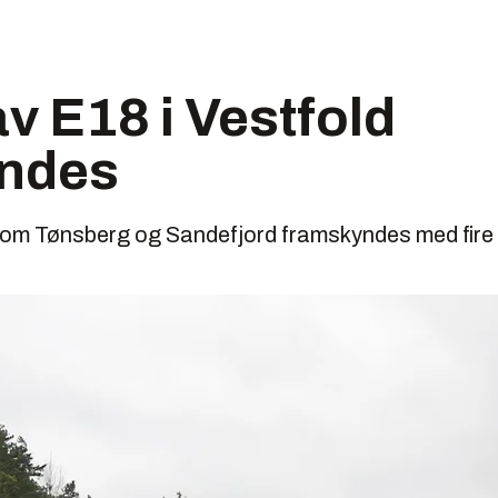
v E18 i Vestfold
ndes
lom Tønsberg og Sandefjord framskyndes med fire