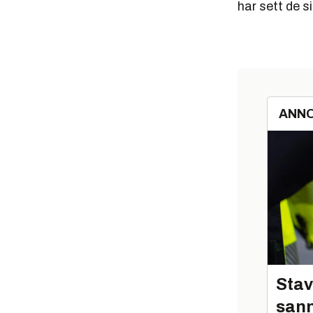
har sett de s
ANN
Stav
sann