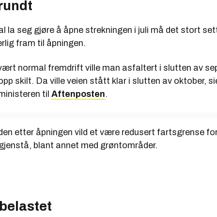
rundt
al la seg gjøre å åpne strekningen i juli må det stort se
lig fram til åpningen.
ært normal fremdrift ville man asfaltert i slutten av s
pp skilt. Da ville veien stått klar i slutten av oktober, si
inisteren til
Aftenposten
.
den etter åpningen vild et være redusert fartsgrense fo
 gjenstå, blant annet med grøntområder.
belastet