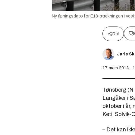
Ny åpningsdato for E18-strekningen i Vestfo
Del
Jarle S
17. mars 2014 - 
Tønsberg (NT
Langåker i S
oktober i år
Ketil Solvik-
– Det kan ikke