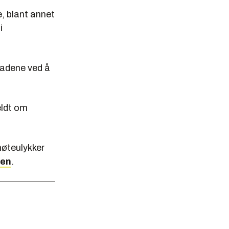
, blant annet
i
tnadene ved å
eldt om
møteulykker
ten
.