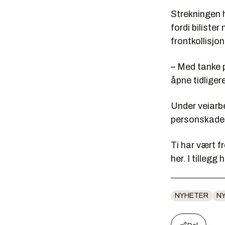
Strekningen 
fordi bilister
frontkollisjon
– Med tanke p
åpne tidligere
Under veiarbe
personskade 
Ti har vært f
her. I tillegg
NYHETER
N