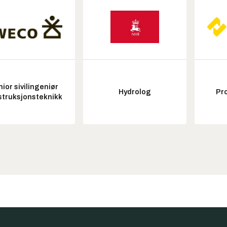
ior sivilingeniør
Hydrolog
Pr
struksjonsteknikk