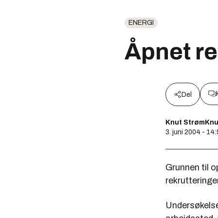
ENERGI
Åpnet re
Del
Knut StrømKnu
3. juni 2004 - 14
Grunnen til o
rekrutteringen
Undersøkels