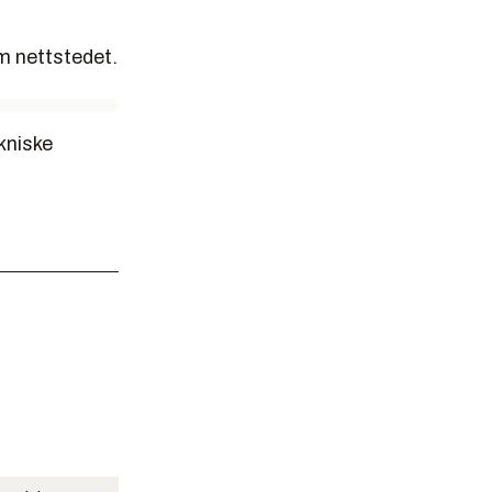
m nettstedet.
kniske