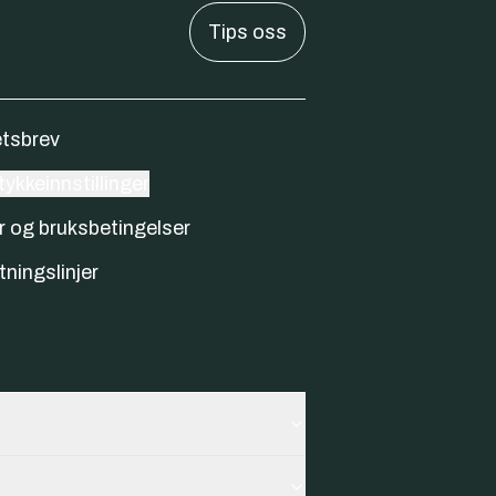
Tips oss
tsbrev
ykkeinnstillinger
r og bruksbetingelser
tningslinjer