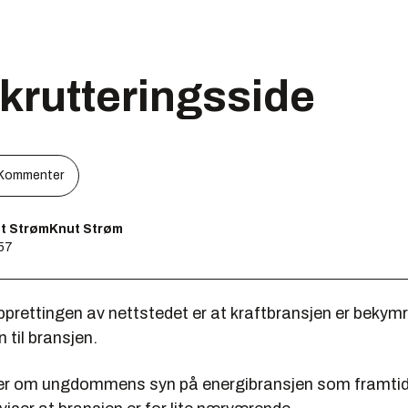
krutteringsside
Kommenter
t StrømKnut Strøm
:57
pprettingen av nettstedet er at kraftbransjen er bekymr
 til bransjen.
er om ungdommens syn på energibransjen som framtid