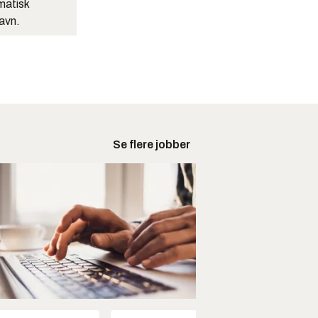
matisk
navn.
Se flere jobber