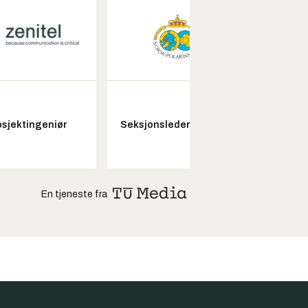
Kon
osjektingeniør
Seksjonsleder Nye Troll
drifts
En tjeneste fra