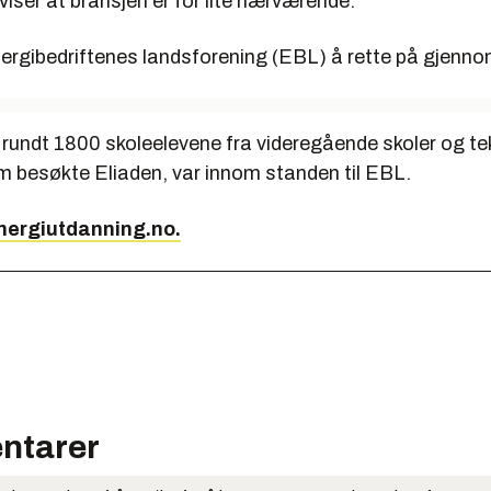
viser at bransjen er for lite nærværende.
ergibedriftenes landsforening (EBL) å rette på gjenno
rundt 1800 skoleelevene fra videregående skoler og te
m besøkte Eliaden, var innom standen til EBL.
ergiutdanning.no.
ntarer