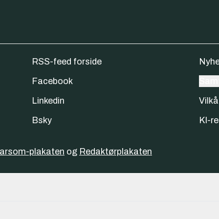
RSS-feed forside
Nyhe
Facebook
Samt
Linkedin
Vilkå
Bsky
KI-re
varsom-plakaten
og
Redaktørplakaten