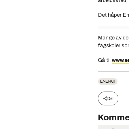
arbeidssted, 
Det håper En
Mange av de 
fagskoler so
Gå til
www.en
ENERGI
Del
Komme