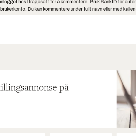
nlogget hos Ifrågasätt for å kommentere. Bruk BankID for auto
 brukerkonto. Du kan kommentere under fullt navn eller med kalle
tillingsannonse på