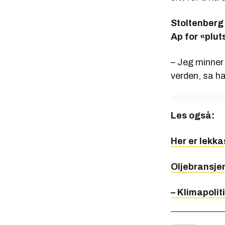
Stoltenberg 
Ap for «plut
– Jeg minner
verden, sa h
Les også:
Her er lekka
Oljebransje
– Klimapolit