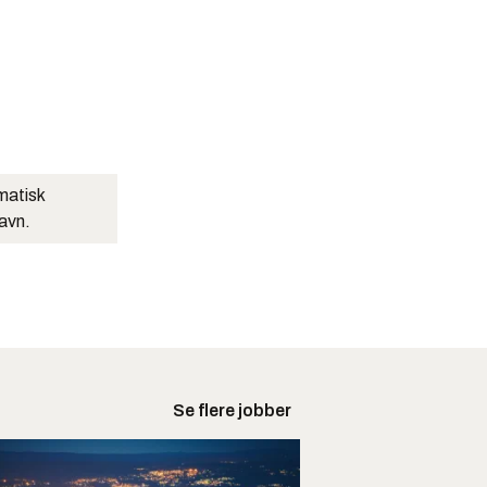
matisk
navn.
Se flere jobber