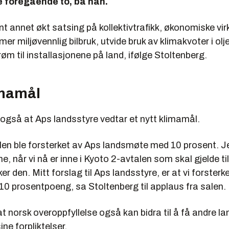
e foregående to, ba han.
nt annet økt satsing på kollektivtrafikk, økonomiske vi
 mer miljøvennlig bilbruk, utvide bruk av klimakvoter i olj
øm til installasjonene på land, ifølge Stoltenberg.
imamål
 også at Aps landsstyre vedtar et nytt klimamål.
len ble forsterket av Aps landsmøte med 10 prosent. J
ne, når vi nå er inne i Kyoto 2-avtalen som skal gjelde ti
er den. Mitt forslag til Aps landsstyre, er at vi forster
10 prosentpoeng, sa Stoltenberg til applaus fra salen.
at norsk overoppfyllelse også kan bidra til å få andre lan
sine forpliktelser.