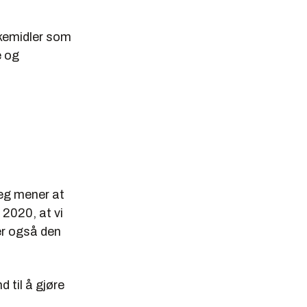
rkemidler som
e og
eg mener at
l 2020, at vi
ker også den
d til å gjøre