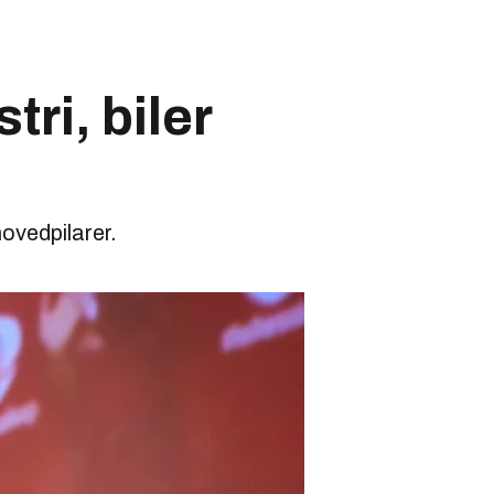
tri, biler
hovedpilarer.