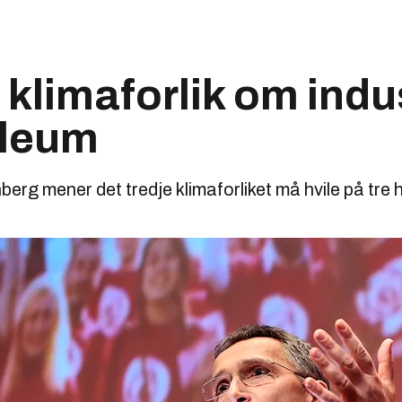
 klimaforlik om indus
oleum
erg mener det tredje klimaforliket må hvile på tre 