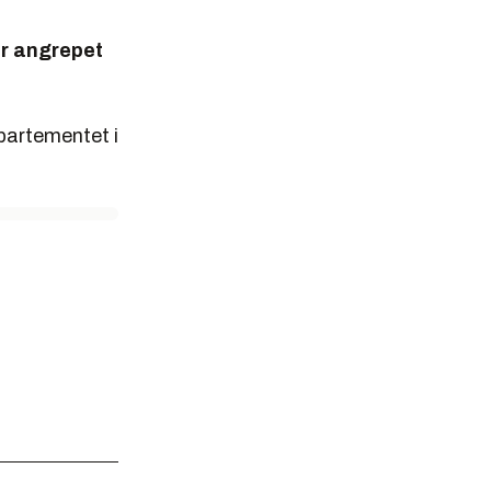
ar angrepet
partementet i