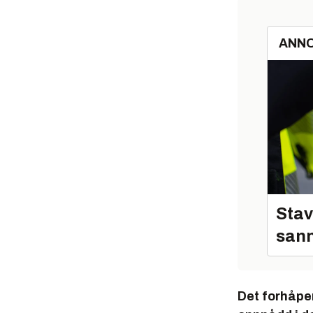
ANN
Stav
sann
Det forhåpen