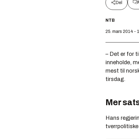
Del
NTB
25. mars 2014 - 
– Det er for 
inneholde, m
mest til nors
tirsdag.
Mer sats
Hans regjeri
tverrpolitisk