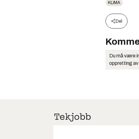
KLIMA
Del
Komme
Du må være in
oppretting av