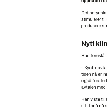
oppnådd i d
Det betyr bla
stimulerer til
produsere str
Nytt kl
Han foreslår
– Kyoto-avta
tiden nå er in
også forsterk
avtalen med 
Han viste til 
sitt for å nå 