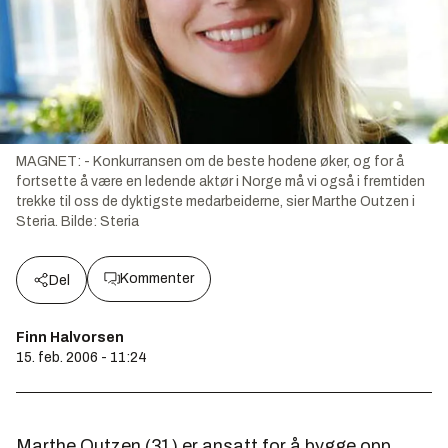
MAGNET: - Konkurransen om de beste hodene øker, og for å
fortsette å være en ledende aktør i Norge må vi også i fremtiden
trekke til oss de dyktigste medarbeiderne, sier Marthe Outzen i
Steria.
Bilde:
Steria
Kommenter
Del
Finn Halvorsen
15. feb. 2006 - 11:24
Marthe Outzen (31) er ansatt for å bygge opp