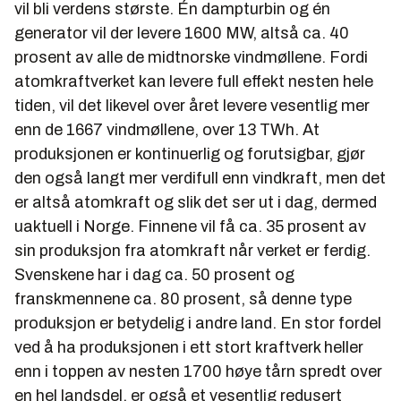
vil bli verdens største. Én dampturbin og én
generator vil der levere 1600 MW, altså ca. 40
prosent av alle de midtnorske vindmøllene. Fordi
atomkraftverket kan levere full effekt nesten hele
tiden, vil det likevel over året levere vesentlig mer
enn de 1667 vindmøllene, over 13 TWh. At
produksjonen er kontinuerlig og forutsigbar, gjør
den også langt mer verdifull enn vindkraft, men det
er altså atomkraft og slik det ser ut i dag, dermed
uaktuell i Norge. Finnene vil få ca. 35 prosent av
sin produksjon fra atomkraft når verket er ferdig.
Svenskene har i dag ca. 50 prosent og
franskmennene ca. 80 prosent, så denne type
produksjon er betydelig i andre land. En stor fordel
ved å ha produksjonen i ett stort kraftverk heller
enn i toppen av nesten 1700 høye tårn spredt over
en hel landsdel, er også et vesentlig redusert