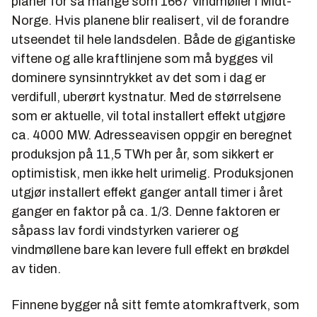
planer for så mange som 1667 vindmøller i Midt-
Norge. Hvis planene blir realisert, vil de forandre
utseendet til hele landsdelen. Både de gigantiske
viftene og alle kraftlinjene som må bygges vil
dominere synsinntrykket av det som i dag er
verdifull, uberørt kystnatur. Med de størrelsene
som er aktuelle, vil total installert effekt utgjøre
ca. 4000 MW. Adresseavisen oppgir en beregnet
produksjon på 11,5 TWh per år, som sikkert er
optimistisk, men ikke helt urimelig. Produksjonen
utgjør installert effekt ganger antall timer i året
ganger en faktor på ca. 1/3. Denne faktoren er
såpass lav fordi vindstyrken varierer og
vindmøllene bare kan levere full effekt en brøkdel
av tiden.
Finnene bygger nå sitt femte atomkraftverk, som