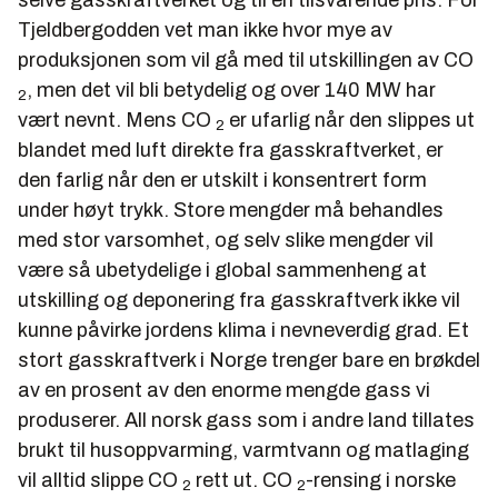
selve gasskraftverket og til en tilsvarende pris. For
Tjeldbergodden vet man ikke hvor mye av
produksjonen som vil gå med til utskillingen av CO
, men det vil bli betydelig og over 140 MW har
2
vært nevnt. Mens CO
er ufarlig når den slippes ut
2
blandet med luft direkte fra gasskraftverket, er
den farlig når den er utskilt i konsentrert form
under høyt trykk. Store mengder må behandles
med stor varsomhet, og selv slike mengder vil
være så ubetydelige i global sammenheng at
utskilling og deponering fra gasskraftverk ikke vil
kunne påvirke jordens klima i nevneverdig grad. Et
stort gasskraftverk i Norge trenger bare en brøkdel
av en prosent av den enorme mengde gass vi
produserer. All norsk gass som i andre land tillates
brukt til husoppvarming, varmtvann og matlaging
vil alltid slippe CO
rett ut. CO
-rensing i norske
2
2