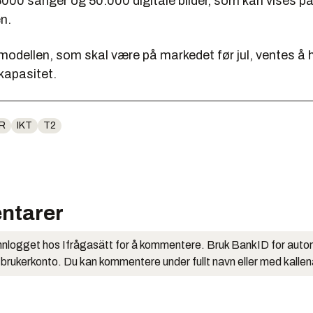
5000 sanger og 50.000 digitale bilder, som kan vises p
n.
odellen, som skal være på markedet før jul, ventes å 
kapasitet.
R
IKT
T2
ntarer
nlogget hos Ifrågasätt for å kommentere. Bruk BankID for auto
 brukerkonto. Du kan kommentere under fullt navn eller med kalle