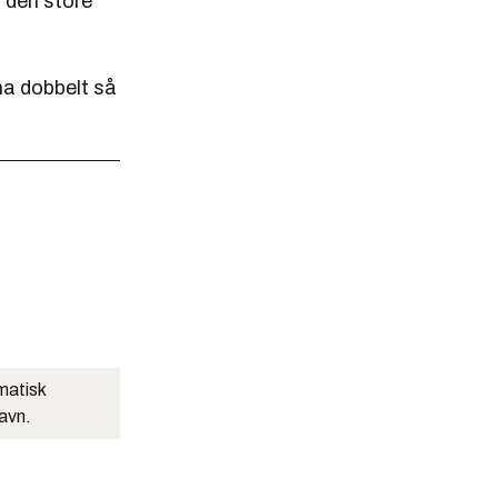
å den store
ha dobbelt så
matisk
navn.