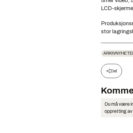
timer video, 
LCD-skjerme
Produksjonsm
stor lagrings
ARKIVNYHETE
Del
Komme
Du må være in
oppretting av