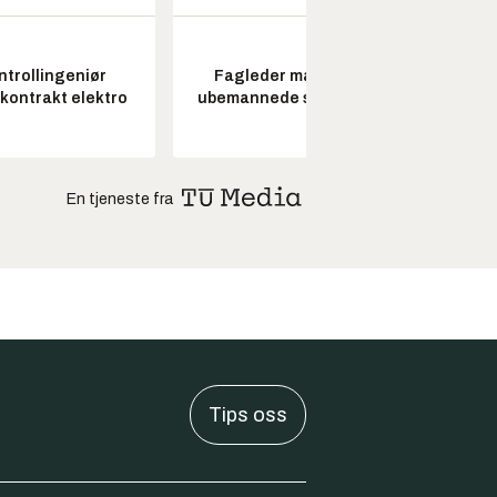
ntrollingeniør
Fagleder maritime
Pros
skontrakt elektro
ubemannede systemer
En tjeneste fra
Tips oss