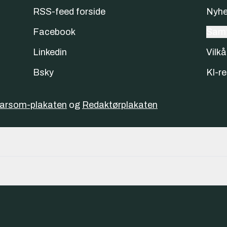
RSS-feed forside
Nyhe
Facebook
Samt
Linkedin
Vilkå
Bsky
KI-re
varsom-plakaten
og
Redaktørplakaten