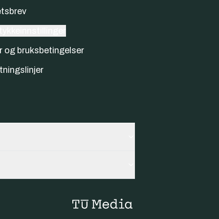
tsbrev
ykkeinnstillinger
r og bruksbetingelser
tningslinjer