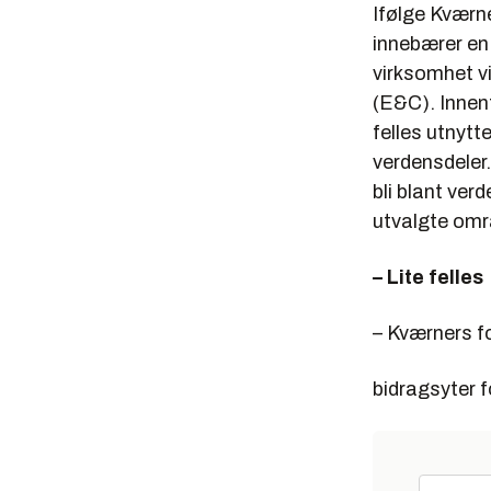
Ifølge Kværn
innebærer en 
virksomhet vi
(E&C). Innen
felles utnytt
verdensdeler
bli blant ver
utvalgte omr
– Lite felles
– Kværners f
bidragsyter 