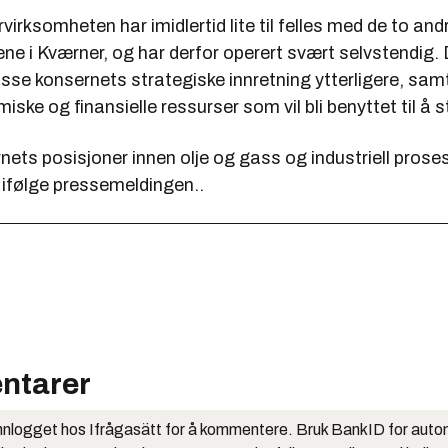
virksomheten har imidlertid lite til felles med de to and
e i Kværner, og har derfor operert svært selvstendig.
spisse konsernets strategiske innretning ytterligere, sa
miske og finansielle ressurser som vil bli benyttet til å 
nets posisjoner innen olje og gass og industriell prose
 ifølge pressemeldingen..
ntarer
nlogget hos Ifrågasätt for å kommentere. Bruk BankID for auto