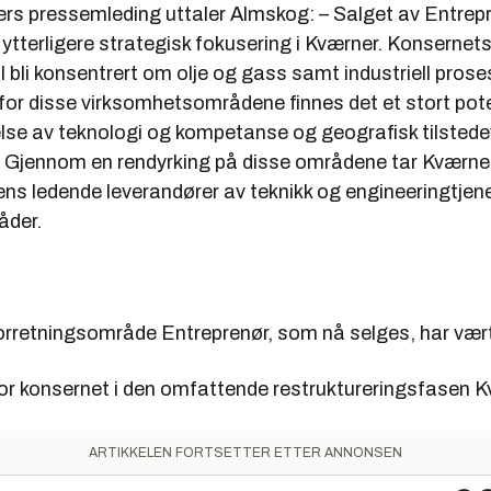
ers pressemleding uttaler Almskog: – Salget av Entrep
ytterligere strategisk fokusering i Kværner. Konsernet
l bli konsentrert om olje og gass samt industriell pros
for disse virksomhetsområdene finnes det et stort pote
else av teknologi og kompetanse og geografisk tilstedev
. Gjennom en rendyrking på disse områdene tar Kværner
dens ledende leverandører av teknikk og engineeringtjen
åder.
orretningsområde Entreprenør, som nå selges, har vært
for konsernet i den omfattende restruktureringsfasen K
ARTIKKELEN FORTSETTER ETTER ANNONSEN