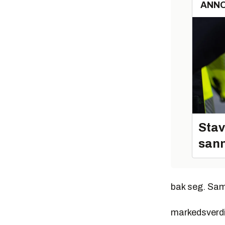
ANN
Stav
sann
bak seg. Sam
markedsverdi 