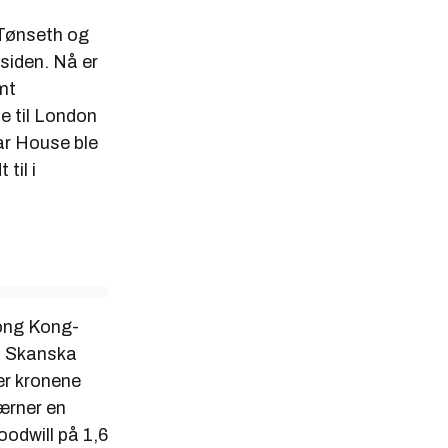
 Tønseth og
 siden. Nå er
mt
te til London
ar House ble
til i
Hong Kong-
al Skanska
der kronene
værner en
oodwill på 1,6