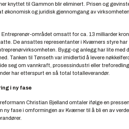
ner knyttet til Gammon blir eliminert. Prisen og gevinsten
r at økonomisk og juridisk gjennomgang av virksomheten
 Entreprenør-området omsatt for ca. 13 milliarder kron
tte. De ansattes representanter i Kværners styre har i 
entreprenørvirksomheten. Bygg-og anlegg har lite med 
 med. Tanken til Tønseth var imidlertid å levere nøkkelfe
ide seg om vannkraft, prosessindustri eller treforedling
der har etterspurt en så total totalleverandør.
ing i ny fase
reformann Christian Bjelland omtaler ifølge en presse
 ny fase i omformingen av Kværner til å bli en av verd
erandører.