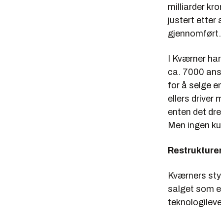
milliarder kro
justert ette
gjennomført.
I Kværner har
ca. 7000 ansa
for å selge 
ellers driver
enten det dre
Men ingen kun
Restrukturer
Kværners sty
salget som en
teknologilev