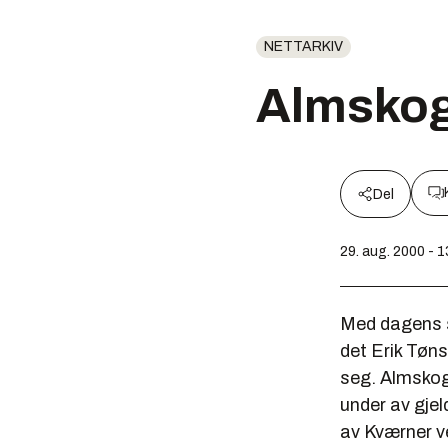
NETTARKIV
Almskog
Del
29. aug. 2000 - 1
Med dagens s
det Erik Tøns
seg. Almskog 
under av gjel
av Kværner v