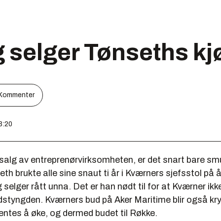
 selger Tønseths k
Kommenter
3:20
alg av entreprenørvirksomheten, er det snart bare smu
eth brukte alle sine snaut ti år i Kværners sjefsstol på 
selger rått unna. Det er han nødt til for at Kværner ikk
dstyngden. Kværners bud på Aker Maritime blir også kry
entes å øke, og dermed budet til Røkke.