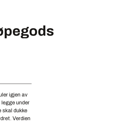
jøpegods
ler igjen av
å legge under
e skal dukke
dret. Verdien