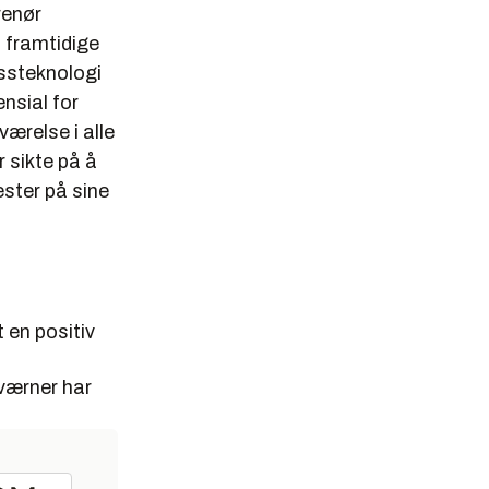
renør
s framtidige
essteknologi
nsial for
ærelse i alle
 sikte på å
ester på sine
 en positiv
værner har