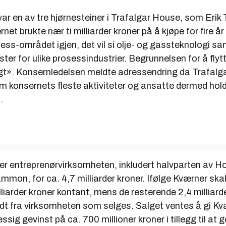
ar en av tre hjørnesteiner i Trafalgar House, som Erik
rnet brukte nær ti milliarder kroner på å kjøpe for fire år
ess-området igjen, det vil si olje- og gassteknologi sa
ster for ulike prosessindustrier. Begrunnelsen for å flyt
lgt». Konsernledelsen meldte adressendring da Trafalg
m konsernets fleste aktiviteter og ansatte dermed holdt 
.
er entreprenørvirksomheten, inkludert halvparten av 
mmon, for ca. 4,7 milliarder kroner. Ifølge Kværner sk
lliarder kroner kontant, mens de resterende 2,4 milliar
oldt fra virksomheten som selges. Salget ventes å gi K
ig gevinst på ca. 700 millioner kroner i tillegg til at g