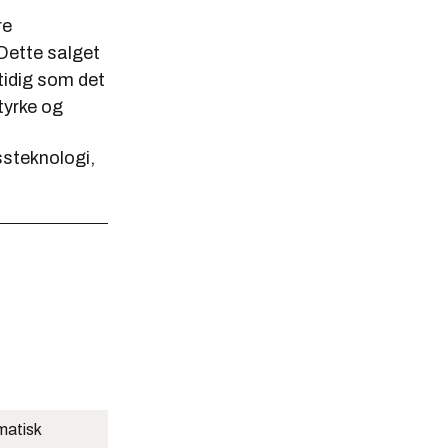
re
 Dette salget
mtidig som det
styrke og
ssteknologi,
matisk