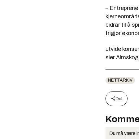
– Entreprenør
kjerneområden
bidrar til å 
frigjør økono
utvide konser
sier Almskog
NETTARKIV
Del
Komme
Du må være in