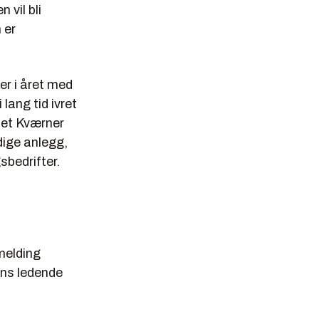
 vil bli
 er
er i året med
lang tid ivret
det Kværner
rdige anlegg,
sbedrifter.
melding
ens ledende