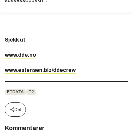
suksessoppskrift.
Sjekk ut
www.dde.no
www.estensen.biz/ddecrew
FTDATA
T2
Del
Kommentarer