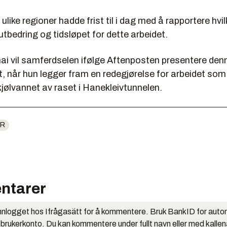
like regioner hadde frist til i dag med å rapportere hvil
tbedring og tidsløpet for dette arbeidet.
mai vil samferdselen ifølge Aftenposten presentere den
t, når hun legger fram en redegjørelse for arbeidet som 
 kjølvannet av raset i Hanekleivtunnelen.
R
ntarer
nlogget hos Ifrågasätt for å kommentere. Bruk BankID for auto
 brukerkonto. Du kan kommentere under fullt navn eller med kalle