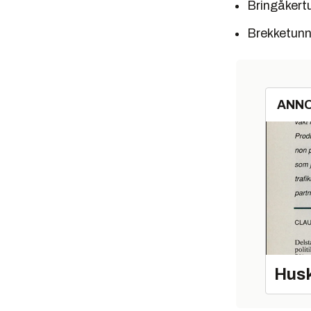
Bringåkert
Brekketunn
ANN
Husk