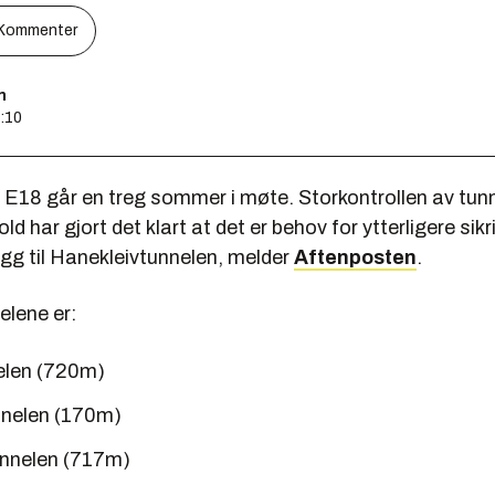
Kommenter
n
8:10
s E18 går en treg sommer i møte. Storkontrollen av tunn
ld har gjort det klart at det er behov for ytterligere sik
llegg til Hanekleivtunnelen, melder
Aftenposten
.
elene er:
elen (720m)
nelen (170m)
unnelen (717m)