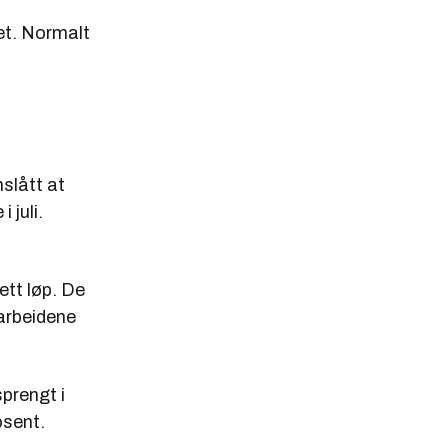
et. Normalt
slått at
 juli.
tt løp. De
sarbeidene
prengt i
osent.