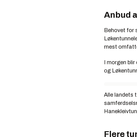
Anbud a
Behovet for s
Løkentunnele
mest omfatt
I morgen blir
og Løkentunn
Alle landets
samferdselsmi
Hanekleivtunn
Flere t