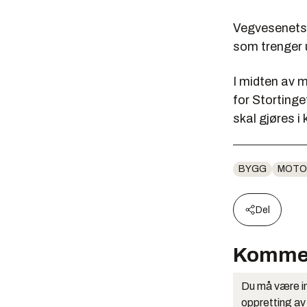
Vegvesenets u
som trenger u
I midten av 
for Stortinge
skal gjøres i
BYGG
MOTO
Del
Komme
Du må være in
oppretting av