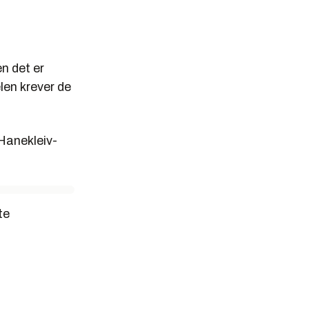
en det er
len krever de
 Hanekleiv-
te