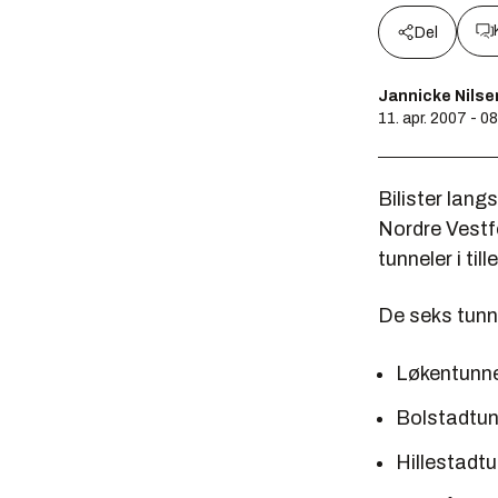
Del
Jannicke Nilse
11. apr. 2007 - 0
Bilister lang
Nordre Vestfo
tunneler i ti
De seks tunn
Løkentunn
Bolstadtun
Hillestadt