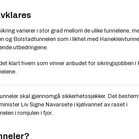
vklares
ikring varierer i stor grad mellom de ulike tunnelene, m
n og Bolstadtunnelen som i likhet med Hanekleivtunne
ende utbedringene.
 det klart hvem som vinner anbudet for sikringsjobben i
elene.
 tunneler skal gjennomgå sikkerhetssjekker. Det bestem
nister Liv Signe Navarsete i kjølvannet av raset i
elen i romjulen i fjor.
unneler?