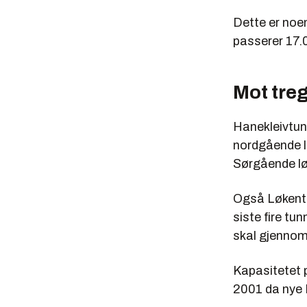
Dette er noe
passerer 17.0
Mot tre
Hanekleivtunn
nordgående løp
Sørgående løp
Også Løkentu
siste fire tun
skal gjennom
Kapasitetet p
2001 da nye 