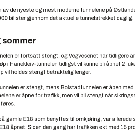
n av de nyeste og mest moderne tunnelene på Østland
00 bilister gjennom det aktuelle tunnelstrekket daglig.
g sommer
elen er fortsatt stengt, og Vegvesenet har tidligere an
 i Hanekleiv-tunnelen tidligst vil kunne bli åpnet 2. uke i
 vil holdes stengt betraktelig lenger.
nnelen er stengt, mens Bolstadtunnelen er åpen med e
nelene er åpne for trafikk, men vil bli stengt når sikring
føres.
å gamle E18 som benyttes til omkjøring, var allerede s
E18 åpnet. Siden den gang har trafikken økt med 15 pr