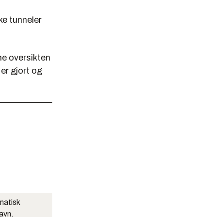
ke tunneler
ne oversikten
er gjort og
matisk
navn.