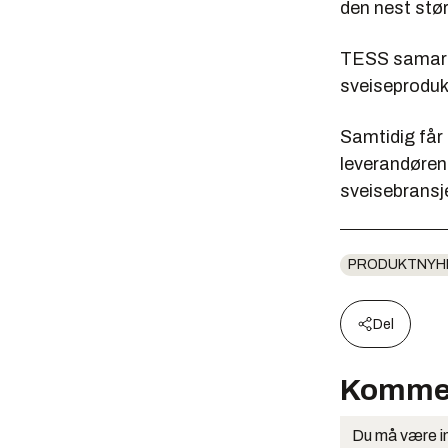
den nest stø
TESS samarbe
sveiseprodukt
Samtidig får
leverandørene
sveisebransjen
PRODUKTNYH
Del
Komme
Du må være in