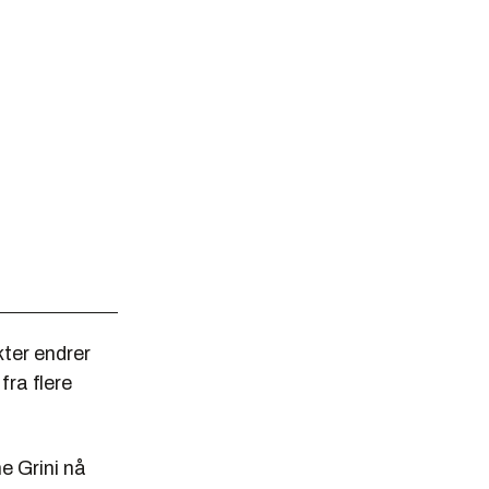
ter endrer
ra flere
ne Grini nå