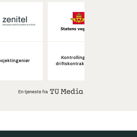
Kontrollingeniør
osjektingeniør
driftskontrakt elektro
En tjeneste fra