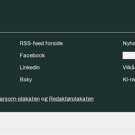
RSS-feed forside
Nyhe
Facebook
Samt
Linkedin
Vilkå
Bsky
KI-re
varsom-plakaten
og
Redaktørplakaten