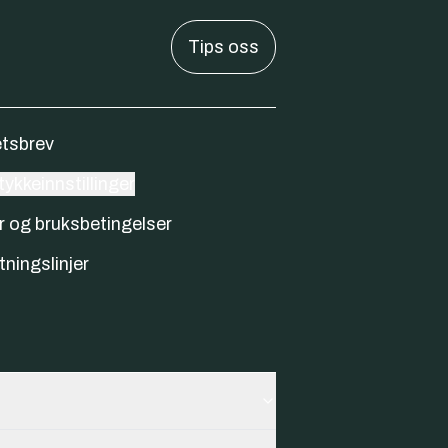
Tips oss
tsbrev
ykkeinnstillinger
r og bruksbetingelser
tningslinjer