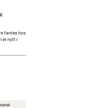
lg
re fantes hos
 er nytt i
matisk