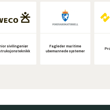
ior sivilingeniør
Fagleder maritime
Pr
struksjonsteknikk
ubemannede systemer