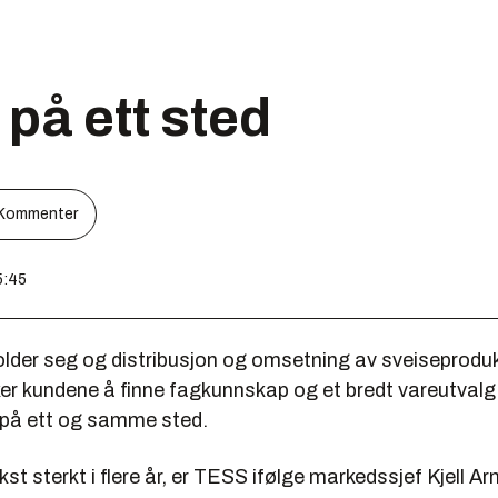
 på ett sted
Kommenter
5:45
older seg og distribusjon og omsetning av sveiseproduk
r kundene å finne fagkunnskap og et bredt vareutvalg f
 på ett og samme sted.
kst sterkt i flere år, er TESS ifølge markedssjef Kjell Ar