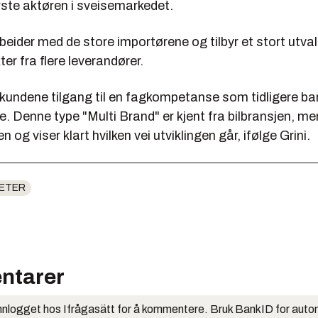
rste aktøren i sveisemarkedet.
ider med de store importørene og tilbyr et stort utva
er fra flere leverandører.
 kundene tilgang til en fagkompetanse som tidligere ba
. Denne type "Multi Brand" er kjent fra bilbransjen, men
 og viser klart hvilken vei utviklingen går, ifølge Grini.
ETER
ntarer
nlogget hos Ifrågasätt for å kommentere. Bruk BankID for auto