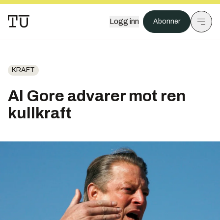
Logg inn
Abonner
KRAFT
Al Gore advarer mot ren
kullkraft