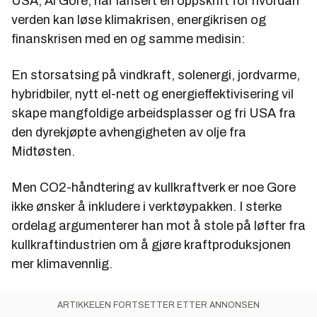
USA, Al Gore, har lansert en oppskrift for hvordan
verden kan løse klimakrisen, energikrisen og
finanskrisen med en og samme medisin:
En storsatsing på vindkraft, solenergi, jordvarme,
hybridbiler, nytt el-nett og energieffektivisering vil
skape mangfoldige arbeidsplasser og fri USA fra
den dyrekjøpte avhengigheten av olje fra
Midtøsten.
Men CO2-håndtering av kullkraftverk er noe Gore
ikke ønsker å inkludere i verktøypakken. I sterke
ordelag argumenterer han mot å stole på løfter fra
kullkraftindustrien om å gjøre kraftproduksjonen
mer klimavennlig.
ARTIKKELEN FORTSETTER ETTER ANNONSEN