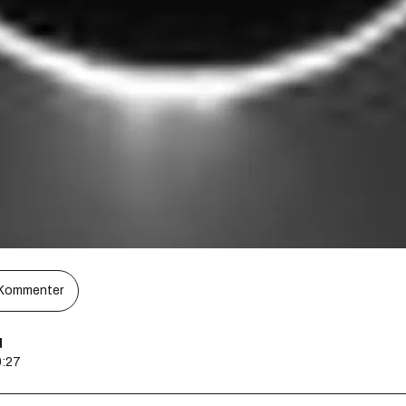
Kommenter
d
0:27