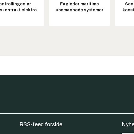
ontrollingeniør
Fagleder maritime
Seni
tskontrakt elektro
ubemannede systemer
konst
RSS-feed forside
Nyhe