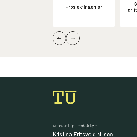
K
Prosjektingeniør
drif
Ansvarlig redaktør
Kristina Fritsvold Nilsen