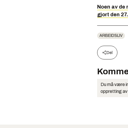
Noen av de m
gjort den 2
ARBEIDSLIV
Del
Komme
Du må være in
oppretting av