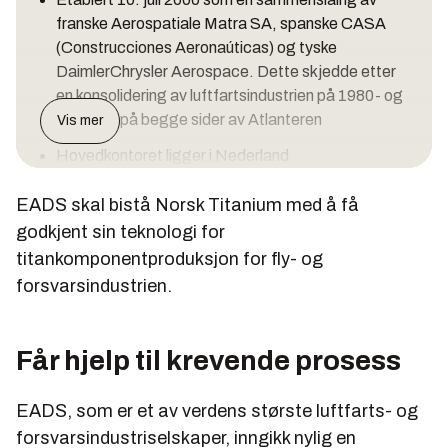
franske Aerospatiale Matra SA, spanske CASA
(Construcciones Aeronaúticas) og tyske
DaimlerChrysler Aerospace. Dette skjedde etter
en konsolidering av luftfartsindustrien på 1980- og
90-tallet på begge sider av Atlanteren
Vis mer
Hovedkontoret ligger i Nederland
Er delt inn i fire divisjoner: Airbus/Airbus Military,
EADS skal bistå Norsk Titanium med å få
Eurocopter, EADS Astrium og EADS Defense &
godkjent sin teknologi for
Security
titankomponentproduksjon for fly- og
Omsatte for 42,8 milliarder euro i fjor med et
forsvarsindustrien.
negativt resultat på 763 millioner euro (6,3
milliarder kroner). Underskuddet skyldes i
hovedsak problemer/overskridelser på A400M og
Får hjelp til krevende prosess
A380
Har rundt 118.000 ansatte
EADS, som er et av verdens største luftfarts- og
forsvarsindustriselskaper, inngikk nylig en
Blant kjente EADS-produkter kan nevnes: Airbus-