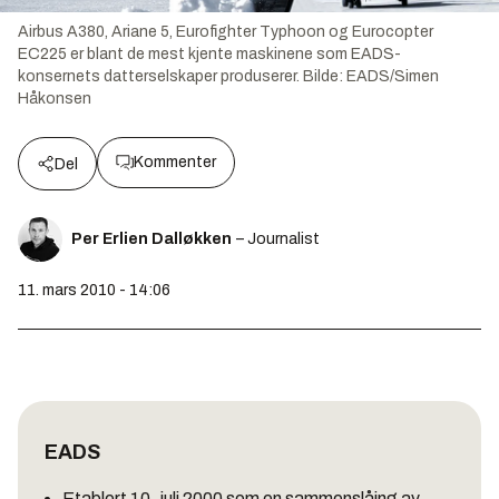
Airbus A380, Ariane 5, Eurofighter Typhoon og Eurocopter
EC225 er blant de mest kjente maskinene som EADS-
konsernets datterselskaper produserer.
Bilde:
EADS/Simen
Håkonsen
Kommenter
Del
Per Erlien Dalløkken
– Journalist
11. mars 2010 - 14:06
EADS
Etablert 10. juli 2000 som en sammenslåing av