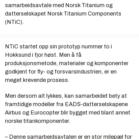
samarbeidsavtale med Norsk Titanium og
fly, Eurocopter-helikoptre, for eksempel
datterselskapet Norsk Titanium Components
AS332/EC225 Super Puma og NH90, kampflyet
Eurofighter Typhoon (delvis eierskap), 70
(NTiC).
kommunikasjonssatellitter blant annet skutt opp
med bærerakettsystemet Ariane 5, en rekke
forsvarselektroniske systemer, ATR-fly og
NTiC startet opp sin prototyp nummer to i
MBDA-missiler (begge deleierskap)
Hokksund i fjor høst. Men å få
I 2008 fordelte EADS-kjøpene seg i Norge på
produksjonsmetode, materialer og komponenter
Astrium (49 prosent), D&S (34 prosent) og
godkjent for fly- og forsvarsindustrien, er en
Eurocopter (14 prosent)
meget krevende prosess.
Men dersom alt lykkes, kan samarbeidet bety at
framtidige modeller fra EADS-datterselskapene
Airbus og Eurocopter blir bygget med blant annet
norske titankomponenter.
– Denne samarbeidsavtalen er en stor milepæl for