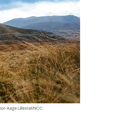
or-Aage Lillestøl/NCC