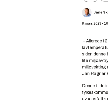
Jarle S
8. mars 2023 - 1
– Allerede i 
lavtemperatur
siden denne t
lite miljøavtr
miljøvekting 
Jan Ragnar F
Denne tildel
fylkeskommun
av 4 asfaltko