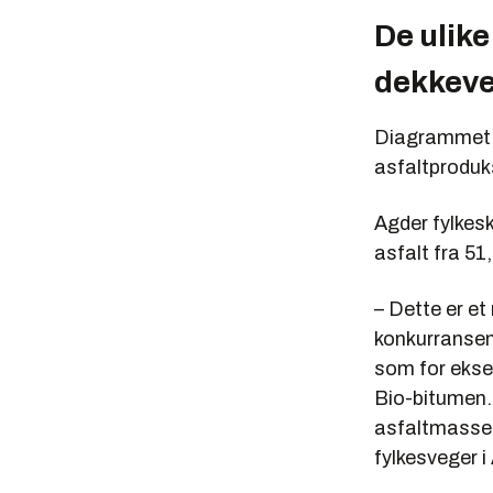
De ulike
dekkeve
Diagrammet v
asfaltproduk
Agder fylkesk
asfalt fra 51
– Dette er et
konkurransem
som for eksem
Bio-bitumen. 
asfaltmasse,
fylkesveger 