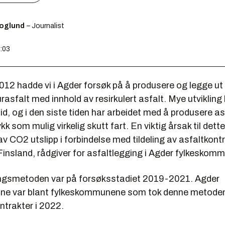
koglund
– Journalist
0:03
2012 hadde vi i Agder forsøk på å produsere og legge ut
asfalt med innhold av resirkulert asfalt. Mye utvikling
id, og i den siste tiden har arbeidet med å produsere a
ykk som mulig virkelig skutt fart. En viktig årsak til dette
av CO2 utslipp i forbindelse med tildeling av asfaltkontr
insland, rådgiver for asfaltlegging i Agder fylkeskom
ingsmetoden var på forsøksstadiet 2019-2021. Agder
e var blant fylkeskommunene som tok denne metoden 
ntrakter i 2022.