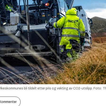
fylkeskommunes bli tildelt etter pris og vekting av CO2-utslipp.
Foto:
Th
Kommenter