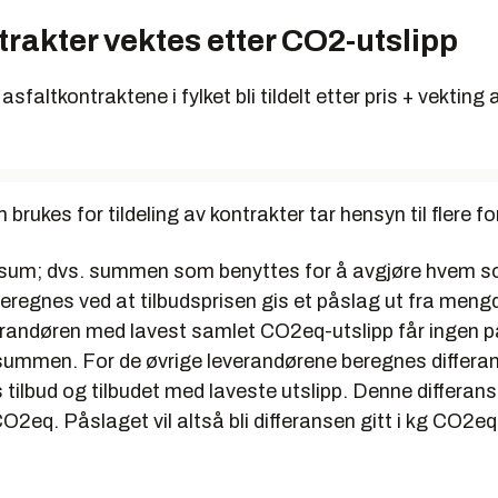
trakter vektes etter CO2-utslipp
e asfaltkontraktene i fylket bli tildelt etter pris + vektin
rukes for tildeling av kontrakter tar hensyn til flere fo
um; dvs. summen som benyttes for å avgjøre hvem so
eregnes ved at tilbudsprisen gis et påslag ut fra mengd
andøren med lavest samlet CO2eq-utslipp får ingen på
ummen. For de øvrige leverandørene beregnes differans
tilbud og tilbudet med laveste utslipp. Denne differans
O2eq. Påslaget vil altså bli differansen gitt i kg CO2eq 