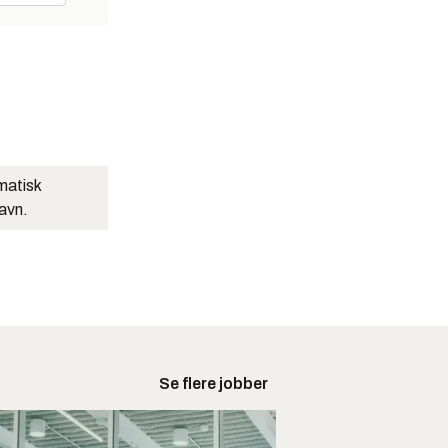
matisk
navn.
Se flere jobber