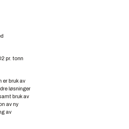
ed
2 pr. tonn
 er bruk av
dre løsninger
 samt bruk av
on av ny
ng av