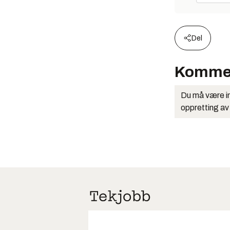
Del
Komme
Du må være in
oppretting av