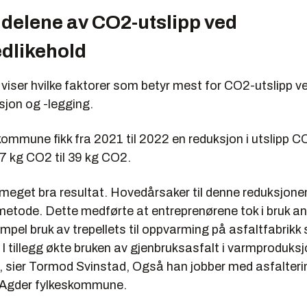
 delene av CO2-utslipp ved
dlikehold
iser hvilke faktorer som betyr mest for CO2-utslipp v
sjon og -legging.
ommune fikk fra 2021 til 2022 en reduksjon i utslipp CO
,7 kg CO2 til 39 kg CO2.
 meget bra resultat. Hovedårsaker til denne reduksjonen
etode. Dette medførte at entreprenørene tok i bruk an
pel bruk av trepellets til oppvarming på asfaltfabrikk
I tillegg økte bruken av gjenbruksasfalt i varmproduksj
 sier Tormod Svinstad, Også han jobber med asfalteri
i Agder fylkeskommune.