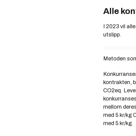
Alle kon
I 2023 vil all
utslipp.
Metoden som b
Konkurranses
kontrakten, b
CO2eq. Lever
konkurranses
mellom deres 
med 5 kr/kg C
med 5 kr/kg.