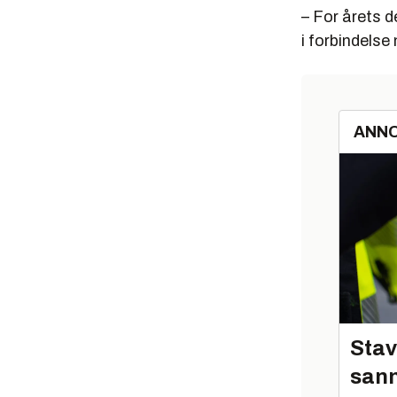
– For årets d
i forbindelse
ANN
Stav
sann