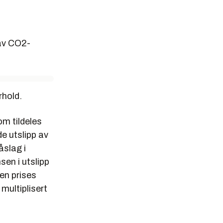
g av CO2-
rhold.
m tildeles
e utslipp av
slag i
en i utslipp
en prises
multiplisert