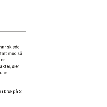
 har skjedd
sfalt med så
 er
akter, sier
mune.
i bruk på 2