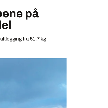
pene på
del
ltlegging fra 51,7 kg