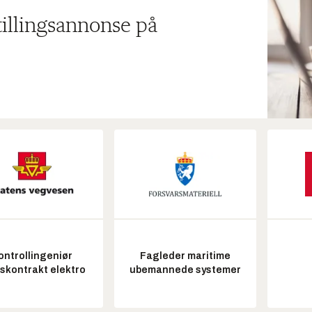
tillingsannonse på
ontrollingeniør
Fagleder maritime
tskontrakt elektro
ubemannede systemer