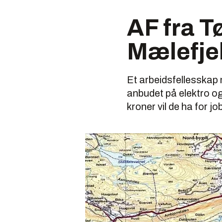
AF fra T
Mælefje
Et arbeidsfellesskap
anbudet på elektro og
kroner vil de ha for j