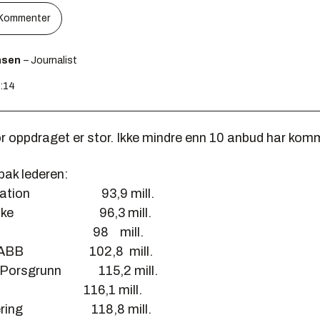
Kommenter
nsen
– Journalist
5:14
r oppdraget er stor. Ikke mindre enn 10 anbud har komm
bak lederen:
tallation 93,9 mill.
ktriske 96,3 mill.
dustri 98 mill.
er/ABB 102,8 mill.
a Porsgrunn 115,2 mill.
l 116,1 mill.
eering 118,8 mill.