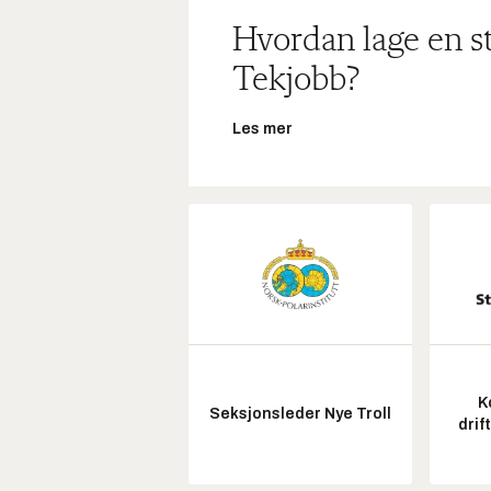
Hvordan lage en s
Tekjobb?
Les mer
K
Seksjonsleder Nye Troll
drif