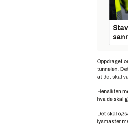
Stav
sann
Oppdraget om
tunnelen. Det
at det skal v
Hensikten med
hva de skal g
Det skal ogs
lysmaster me