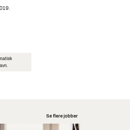
2019.
matisk
navn.
Se flere jobber