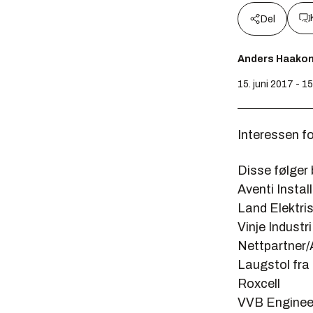
Del
Anders Haako
15. juni 2017 - 1
Interessen fo
Disse følger 
Aventi Ins
Land Ele
Vinje In
Nettpartn
Laugstol fr
Roxcel
VVB Engin