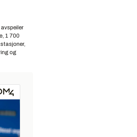
 avspeiler
e, 1 700
dstasjoner,
ring og