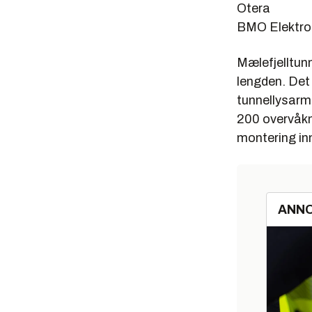
Otera
BMO Ele
Mælefjelltunn
lengden. Det
tunnellysarma
200 overvåkn
montering inn
ANN