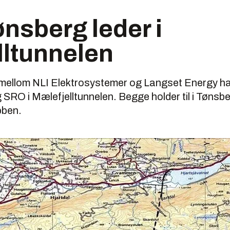
ønsberg leder i
lltunnelen
 mellom NLI Elektrosystemer og Langset Energy har
 SRO i Mælefjelltunnelen. Begge holder til i Tønsbe
obben.