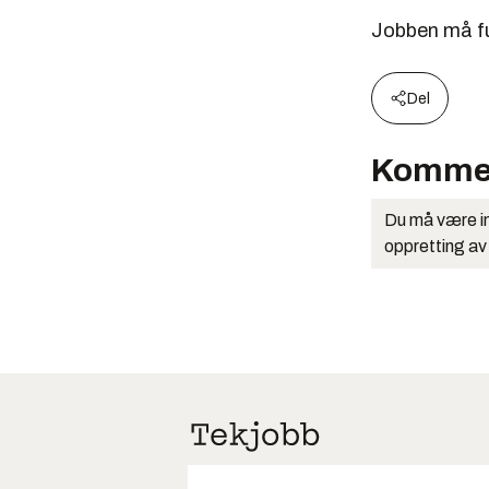
Jobben må ful
Del
Komme
Du må være in
oppretting av