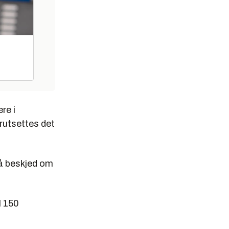
re i
rutsettes det
få beskjed om
l 150