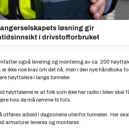
angerselskapets løsning gir
tidsinnsikt i drivstofforbruket
fatter også levering og montering av ca. 200 høyttale
 er ikke noe krav om det nå, men i den nye håndboka fo
ære høyttalere i lange tunneler.
 høyttalerne er at folk som ikke har radio i bilen skal 
jøre hvis de må rømme til fots.
å utføres arbeid i dagsonene utenfor tunnelen. Her ska
d armaturer leveres og monteres.