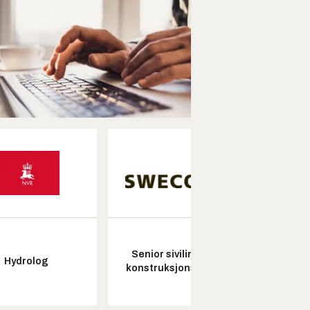
Senior sivilingeniør
Hydrolog
Pros
konstruksjonsteknikk