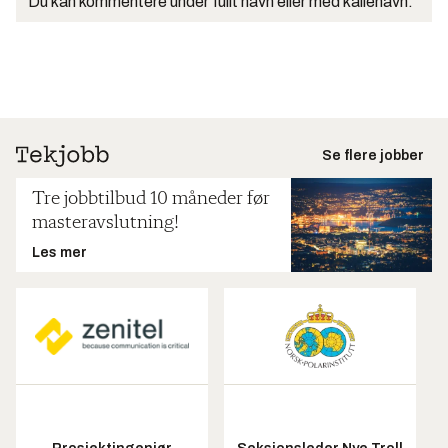
Du kan kommentere under fullt navn eller med kallenavn.
Se flere jobber
Tre jobbtilbud 10 måneder før
masteravslutning!
Les mer