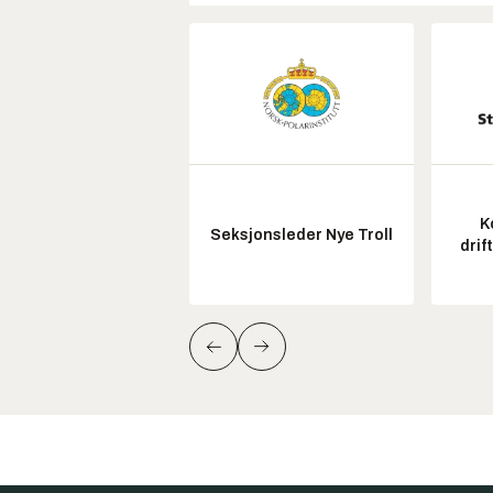
K
Seksjonsleder Nye Troll
drif