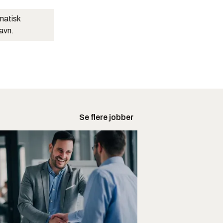
matisk
navn.
Se flere jobber