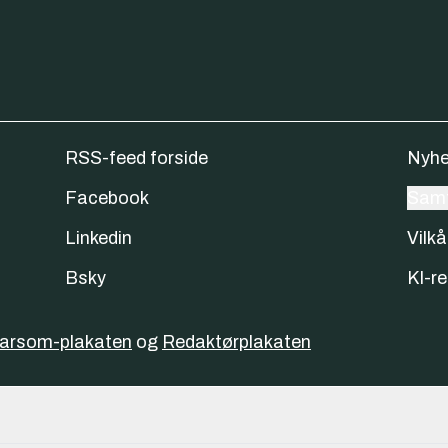
RSS-feed forside
Nyhe
Facebook
Samt
Linkedin
Vilkå
Bsky
KI-re
varsom-plakaten
og
Redaktørplakaten