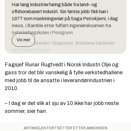
Har lang industrierfaring både fra land– og
offshorebasert industri. Sin første jobb fikk han i
1977 som maskiningeniør på Saga Petrokjemi, i dag
Ineos, i Bamble etter fullført ingeniøreksamen fra
Ingeniørhøgskolen i Porsgrunn.
Vis mer
Har siden arbeidet i Skarpenor, Brødrene Sørensen
og Grenland Group.
Bor i Sandefjord.
Fagsjef Runar Rugtvedt i Norsk Industri Olje og
gass tror det blir vanskelig å fylle verkstedhallene
med jobb til de ansatte i leverandørindustrien i
2010.
– I dag er det slik at sju av 10 ikke har jobb neste
sommer, sier han.
ARTIKKELEN FORTSETTER ETTER ANNONSEN