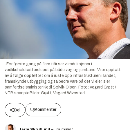
-For første gang på flere tiår ser vi reduksjoner i
vedlikeholdsetterslepet på både veg og jernbane. Vi er opptatt
av å følge opp løftet om å ruste opp infrastrukturen i landet,
framskynde utbygging og ta bedre vare på det vi eier, sier
samferdselsminister Ketil Solvik-Olsen. Foto: Vegard Grøtt /
NTB scanpix
Bilde:
Grøtt, Vegard Wivestad
Kommenter
Del
Jarle Skoglund
– Journalist