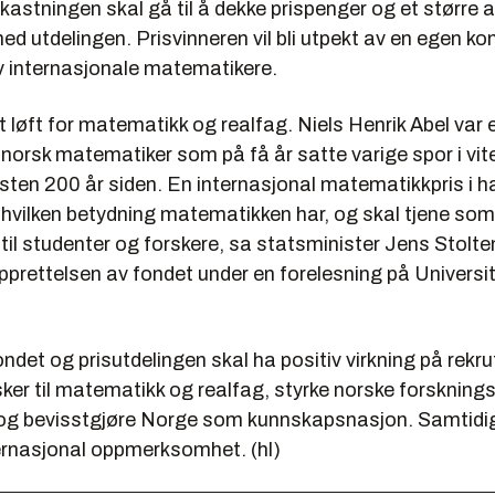
kastningen skal gå til å dekke prispenger og et større 
ed utdelingen. Prisvinneren vil bli utpekt av en egen ko
 internasjonale matematikere.
et løft for matematikk og realfag. Niels Henrik Abel var 
 norsk matematiker som på få år satte varige spor i vi
sten 200 år siden. En internasjonal matematikkpris i h
r hvilken betydning matematikken har, og skal tjene som
til studenter og forskere, sa statsminister Jens Stolt
prettelsen av fondet under en forelesning på Universit
ondet og prisutdelingen skal ha positiv virkning på rekru
er til matematikk og realfag, styrke norske forsknings
g bevisstgjøre Norge som kunnskapsnasjon. Samtidig
ternasjonal oppmerksomhet. (hl)