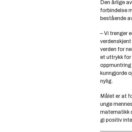
Den årlige av
forbindelse m
bestående av
– Vi trenger 
verdenskjent
verden for ne
et uttrykk fo
oppmuntring 
kunngjorde op
nylig.
Målet er at f
unge mennesk
matematikk o
gi positiv in