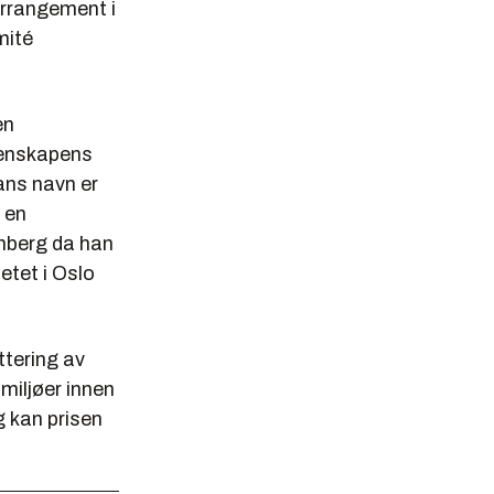
arrangement i
mité
en
tenskapens
ans navn er
 en
enberg da han
etet i Oslo
ttering av
miljøer innen
 kan prisen