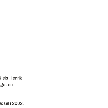
Niels Henrik
aget en
ødsel i 2002.