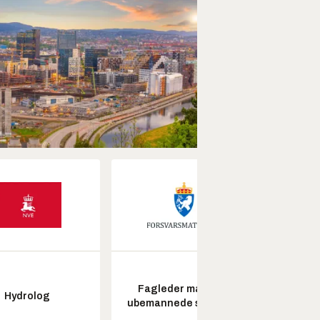
Fagleder maritime
Hydrolog
Seksjon
ubemannede systemer