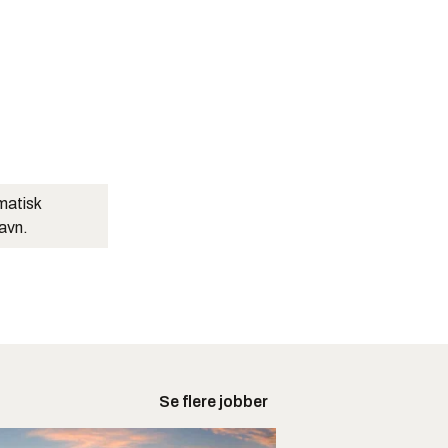
matisk
navn.
Se flere jobber