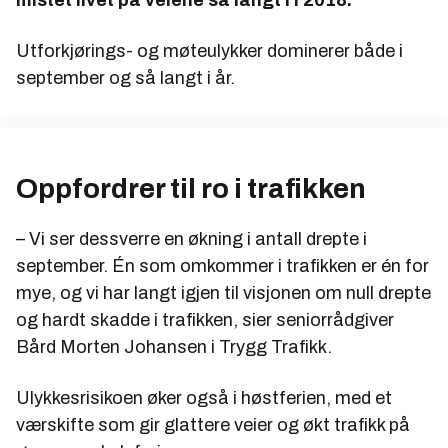
mistet livet på veiene så langt i i 2018.
Utforkjørings- og møteulykker dominerer både i
september og så langt i år.
Oppfordrer til ro i trafikken
– Vi ser dessverre en økning i antall drepte i
september. Én som omkommer i trafikken er én for
mye, og vi har langt igjen til visjonen om null drepte
og hardt skadde i trafikken, sier seniorrådgiver
Bård Morten Johansen i Trygg Trafikk.
Ulykkesrisikoen øker også i høstferien, med et
værskifte som gir glattere veier og økt trafikk på